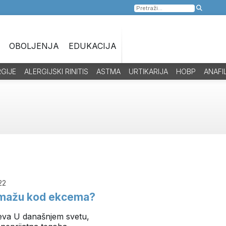
Pretraga
za:
OBOLJENJA
EDUKACIJA
RGIJE
ALERGIJSKI RINITIS
ASTMA
URTIKARIJA
HOBP
ANAFI
22
pomažu kod ekcema?
va U današnjem svetu,