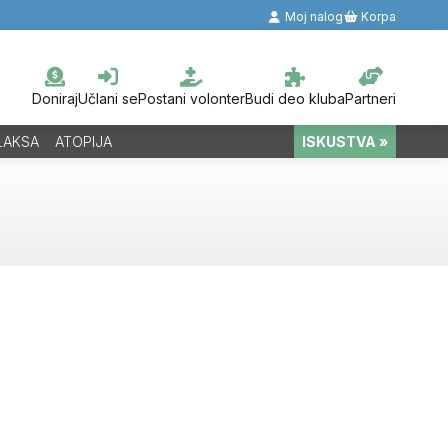
Moj nalog
Korpa
Doniraj
Učlani se
Postani volonter
Budi deo kluba
Partneri
LAKSA
ATOPIJA
ISKUSTVA »