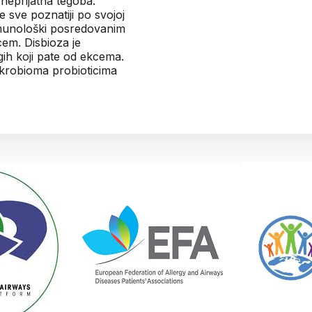
neprijatna tegoba.
 sve poznatiji po svojoj
imunološki posredovanim
kcem. Disbioza je
ih koji pate od ekcema.
ikrobioma probioticima