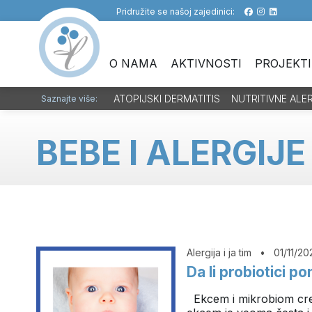
Pridružite se našoj zajedinici:
O NAMA
AKTIVNOSTI
PROJEKTI
ATOPIJSKI DERMATITIS
NUTRITIVNE ALE
Saznajte više:
BEBE I ALERGIJE
Alergija i ja tim
•
01/11/20
Da li probiotici 
Ekcem i mikrobiom cre