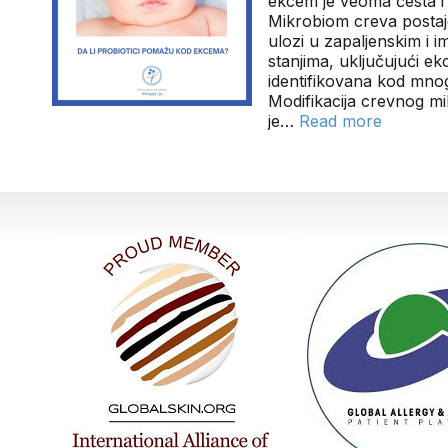
ekcem je veoma česta i 
Mikrobiom creva postaje
ulozi u zapaljenskim i 
stanjima, uključujući e
identifikovana kod mnog
Modifikacija crevnog m
je…
Read more