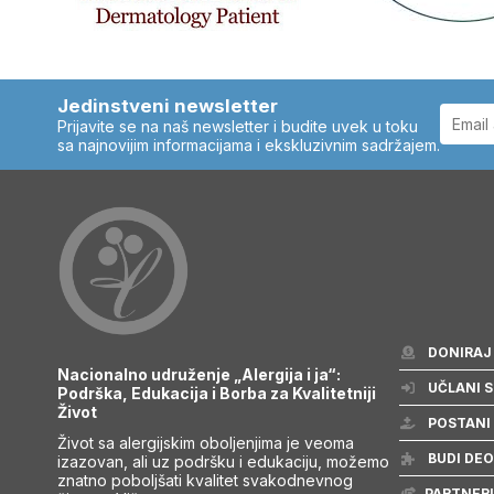
Jedinstveni newsletter
Prijavite se na naš newsletter i budite uvek u toku
sa najnovijim informacijama i ekskluzivnim sadržajem.
DONIRAJ
Nacionalno udruženje „Alergija i ja“:
UČLANI S
Podrška, Edukacija i Borba za Kvalitetniji
Život
POSTANI
Život sa alergijskim oboljenjima je veoma
BUDI DEO
izazovan, ali uz podršku i edukaciju, možemo
znatno poboljšati kvalitet svakodnevnog
PARTNERI