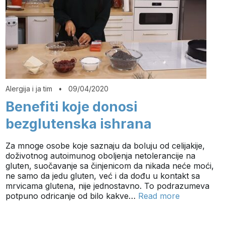
Alergija i ja tim
•
09/04/2020
Benefiti koje donosi
bezglutenska ishrana
Za mnoge osobe koje saznaju da boluju od celijakije,
doživotnog autoimunog oboljenja netolerancije na
gluten, suočavanje sa činjenicom da nikada neće moći,
ne samo da jedu gluten, već i da dođu u kontakt sa
mrvicama glutena, nije jednostavno. To podrazumeva
potpuno odricanje od bilo kakve…
Read more