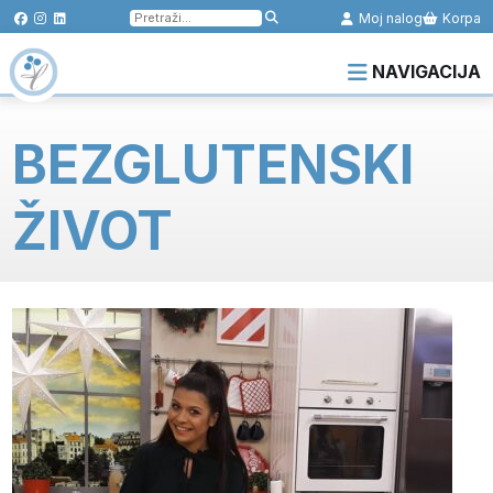
Pretraga
Moj nalog
Korpa
za:
NAVIGACIJA
BEZGLUTENSKI
ŽIVOT