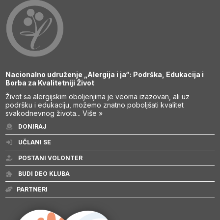
Nacionalno udruženje „Alergija i ja“: Podrška, Edukacija i
Borba za Kvalitetniji Život
Život sa alergijskim oboljenjima je veoma izazovan, ali uz
podršku i edukaciju, možemo znatno poboljšati kvalitet
svakodnevnog života...
Više »
DONIRAJ
UČLANI SE
POSTANI VOLONTER
BUDI DEO KLUBA
PARTNERI