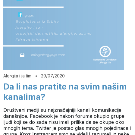
Alergija i ja tim
•
29/07/2020
Da li nas pratite na svim našim
kanalima?
Društveni mediji su najznačajnijii kanali komunikacije
današnjice. Facebook je nakon foruma okupio grupe
ljudi koji se do sada nisu imali prilike da se okupe oko
mnogih tema. Twitter je postao glas mnogih pojedinaca i
grupa. Kroz Instragram smo se videli i razumeli iz neke