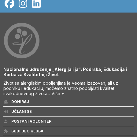
Nacionalno udruženje „Alergija i ja“: Podrška, Edukacija i
Borba za Kvalitetniji Život
Život sa alergijskim oboljenjima je veoma izazovan, ali uz
podršku i edukaciju, možemo znatno poboljšati kvalitet
svakodnevnog života...
Više »
DONIRAJ
UČLANI SE
POSTANI VOLONTER
BUDI DEO KLUBA