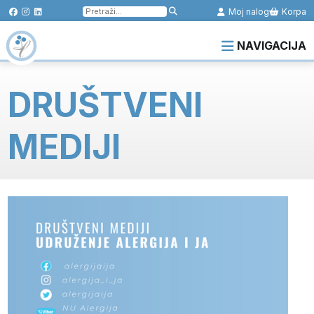
Pretraga
Moj nalog
Korpa
za:
NAVIGACIJA
DRUŠTVENI
MEDIJI