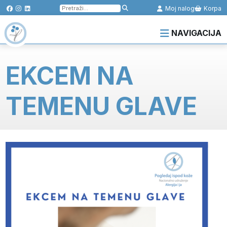
Pretraga
Moj nalog
Korpa
za:
NAVIGACIJA
EKCEM NA
TEMENU GLAVE