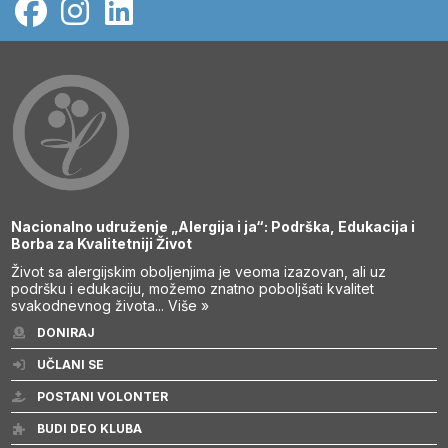
Nacionalno udruženje „Alergija i ja“: Podrška, Edukacija i
Borba za Kvalitetniji Život
Život sa alergijskim oboljenjima je veoma izazovan, ali uz
podršku i edukaciju, možemo znatno poboljšati kvalitet
svakodnevnog života...
Više »
DONIRAJ
UČLANI SE
POSTANI VOLONTER
BUDI DEO KLUBA