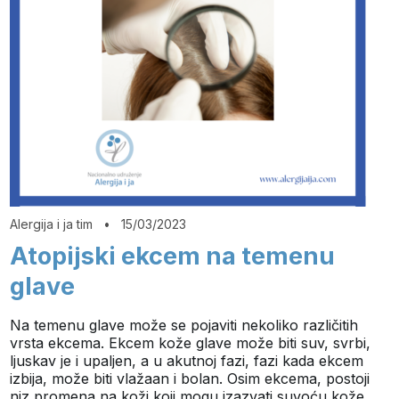
Alergija i ja tim
•
15/03/2023
Atopijski ekcem na temenu
glave
Na temenu glave može se pojaviti nekoliko različitih
vrsta ekcema. Ekcem kože glave može biti suv, svrbi,
ljuskav je i upaljen, a u akutnoj fazi, fazi kada ekcem
izbija, može biti vlažaan i bolan. Osim ekcema, postoji
niz promena na koži koji mogu izazvati suvoću kože…