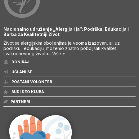
Nacionalno udruženje „Alergija i ja“: Podrška, Edukacija i
Borba za Kvalitetniji Život
Život sa alergijskim oboljenjima je veoma izazovan, ali uz
podršku i edukaciju, možemo znatno poboljšati kvalitet
svakodnevnog života...
Više »
DONIRAJ
UČLANI SE
POSTANI VOLONTER
BUDI DEO KLUBA
PARTNERI