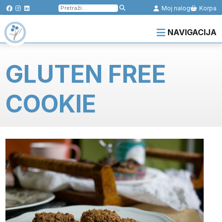
Pretraga
Moj nalog
Korpa
za:
NAVIGACIJA
GLUTEN FREE
COOKIE