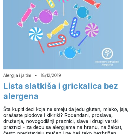
Alergija i ja tim
•
18/12/2019
Lista slatkiša i grickalica bez
alergena
Šta kupiti deci koja ne smeju da jedu gluten, mleko, jaja,
orašaste plodove i kikiriki? Rođendani, proslave,
druženja, novogodišnji praznici, slave i drugi verski
praznici - za decu sa alergijama na hranu, na žalost,
često predstavjaju mučan i ne baš tako bezbrižan