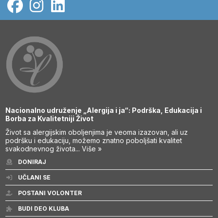
Nacionalno udruženje „Alergija i ja“: Podrška, Edukacija i
Borba za Kvalitetniji Život
Život sa alergijskim oboljenjima je veoma izazovan, ali uz
podršku i edukaciju, možemo znatno poboljšati kvalitet
svakodnevnog života...
Više »
DONIRAJ
UČLANI SE
POSTANI VOLONTER
BUDI DEO KLUBA