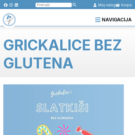
Pretraga
Moj nalog
Korpa
za:
NAVIGACIJA
GRICKALICE BEZ
GLUTENA