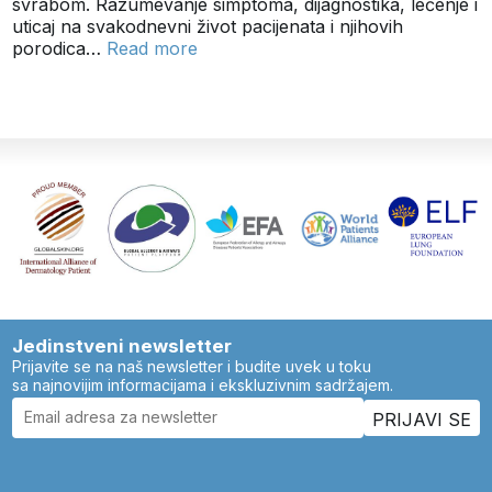
svrabom. Razumevanje simptoma, dijagnostika, lečenje i
uticaj na svakodnevni život pacijenata i njihovih
porodica…
Read more
Jedinstveni newsletter
Prijavite se na naš newsletter i budite uvek u toku
sa najnovijim informacijama i ekskluzivnim sadržajem.