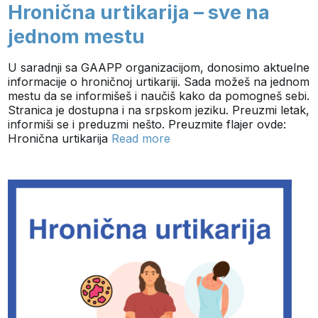
Hronična urtikarija – sve na
jednom mestu
U saradnji sa GAAPP organizacijom, donosimo aktuelne
informacije o hroničnoj urtikariji. Sada možeš na jednom
mestu da se informišeš i naučiš kako da pomogneš sebi.
Stranica je dostupna i na srpskom jeziku. Preuzmi letak,
informiši se i preduzmi nešto. Preuzmite flajer ovde:
Hronična urtikarija
Read more