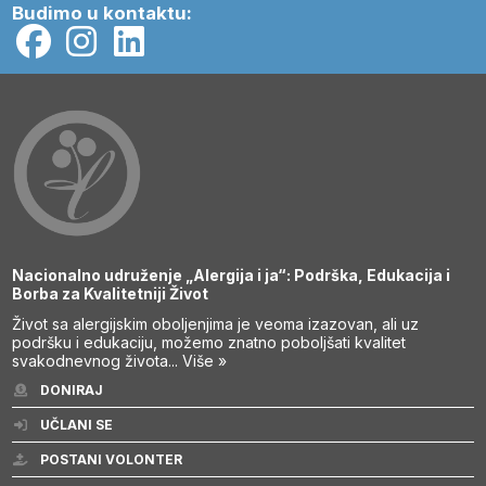
Budimo u kontaktu:
Nacionalno udruženje „Alergija i ja“: Podrška, Edukacija i
Borba za Kvalitetniji Život
Život sa alergijskim oboljenjima je veoma izazovan, ali uz
podršku i edukaciju, možemo znatno poboljšati kvalitet
svakodnevnog života...
Više »
DONIRAJ
UČLANI SE
POSTANI VOLONTER