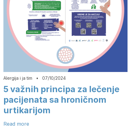
Alergija i ja tim
•
07/10/2024
5 važnih principa za lečenje
pacijenata sa hroničnom
urtikarijom
Read more