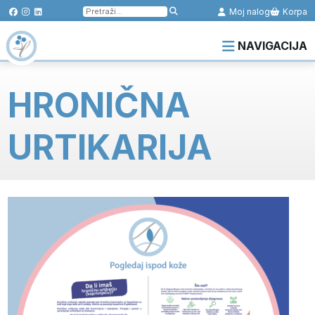
Pretraga
Moj nalog
Korpa
za:
NAVIGACIJA
HRONIČNA
URTIKARIJA