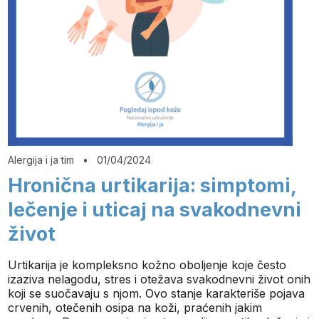
Alergija i ja tim
•
01/04/2024
Hronična urtikarija: simptomi,
lečenje i uticaj na svakodnevni
život
Urtikarija je kompleksno kožno oboljenje koje često
izaziva nelagodu, stres i otežava svakodnevni život onih
koji se suočavaju s njom. Ovo stanje karakteriše pojava
crvenih, otečenih osipa na koži, praćenih jakim