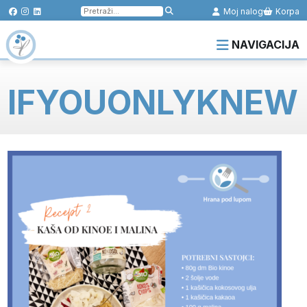
Pretraga
Moj nalog
Korpa
za:
NAVIGACIJA
IFYOUONLYKNEW