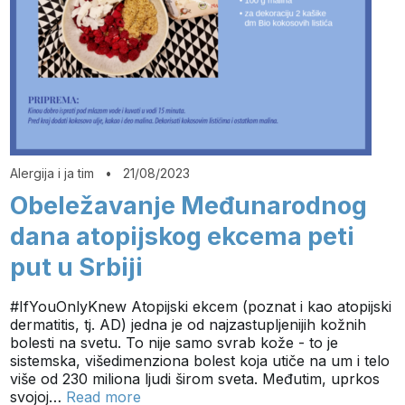
Alergija i ja tim
•
21/08/2023
Obeležavanje Međunarodnog
dana atopijskog ekcema peti
put u Srbiji
#IfYouOnlyKnew Atopijski ekcem (poznat i kao atopijski
dermatitis, tj. AD) jedna je od najzastupljenijih kožnih
bolesti na svetu. To nije samo svrab kože - to je
sistemska, višedimenziona bolest koja utiče na um i telo
više od 230 miliona ljudi širom sveta. Međutim, uprkos
svojoj…
Read more