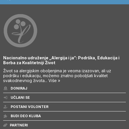
Nacionalno udruženje „Alergija i ja“: Podrška, Edukacija i
Borba za Kvalitetniji Život
Život sa alergijskim oboljenjima je veoma izazovan, ali uz
podršku i edukaciju, možemo znatno poboljšati kvalitet
svakodnevnog života...
Više »
DONIRAJ
UČLANI SE
POSTANI VOLONTER
BUDI DEO KLUBA
PARTNERI