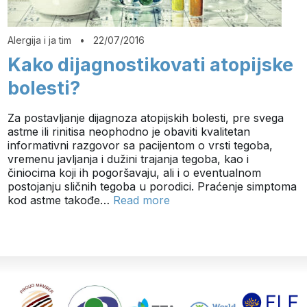
Alergija i ja tim
•
22/07/2016
Kako dijagnostikovati atopijske
bolesti?
Za postavljanje dijagnoza atopijskih bolesti, pre svega
astme ili rinitisa neophodno je obaviti kvalitetan
informativni razgovor sa pacijentom o vrsti tegoba,
vremenu javljanja i dužini trajanja tegoba, kao i
činiocima koji ih pogoršavaju, ali i o eventualnom
postojanju sličnih tegoba u porodici. Praćenje simptoma
kod astme takođe…
Read more