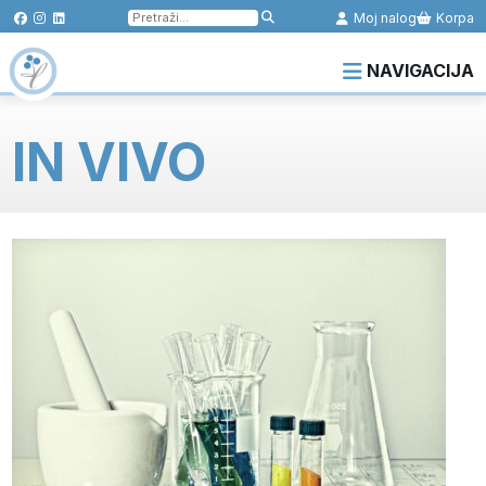
Pretraga
Moj nalog
Korpa
za:
NAVIGACIJA
IN VIVO