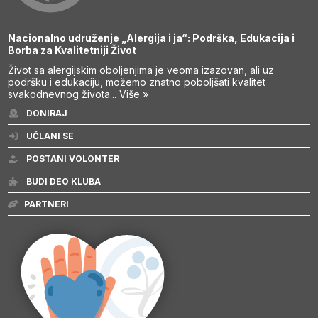
Nacionalno udruženje „Alergija i ja“: Podrška, Edukacija i
Borba za Kvalitetniji Život
Život sa alergijskim oboljenjima je veoma izazovan, ali uz
podršku i edukaciju, možemo znatno poboljšati kvalitet
svakodnevnog života...
Više »
DONIRAJ
UČLANI SE
POSTANI VOLONTER
BUDI DEO KLUBA
PARTNERI