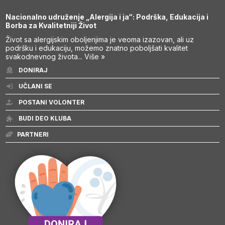
Nacionalno udruženje „Alergija i ja“: Podrška, Edukacija i
Borba za Kvalitetniji Život
Život sa alergijskim oboljenjima je veoma izazovan, ali uz
podršku i edukaciju, možemo znatno poboljšati kvalitet
svakodnevnog života...
Više »
DONIRAJ
UČLANI SE
POSTANI VOLONTER
BUDI DEO KLUBA
PARTNERI