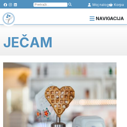
Pretraga
Moj nalog
Korpa
za:
NAVIGACIJA
JEČAM