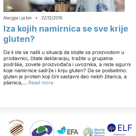
Alergija i ja tim
•
22/12/2016
Iza kojih namirnica se sve krije
gluten?
Da li ste se našli u situaciji da stojite sa proizvodom u
prodavnici, čitate deklaraciju, tražite u grupama
podrške, zovete proizvođača i uvoznika, a niste sigurni
koje namirnice sadrže i kriju gluten? Da se podsetimo:
gluten je protein koji čini sastavni deo nekih žitarica, a
pšenica,…
Read more