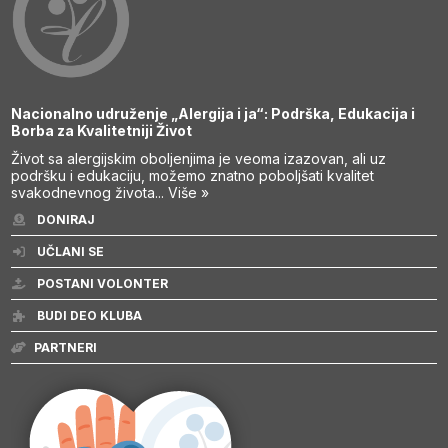
Nacionalno udruženje „Alergija i ja“: Podrška, Edukacija i
Borba za Kvalitetniji Život
Život sa alergijskim oboljenjima je veoma izazovan, ali uz
podršku i edukaciju, možemo znatno poboljšati kvalitet
svakodnevnog života...
Više »
DONIRAJ
UČLANI SE
POSTANI VOLONTER
BUDI DEO KLUBA
PARTNERI