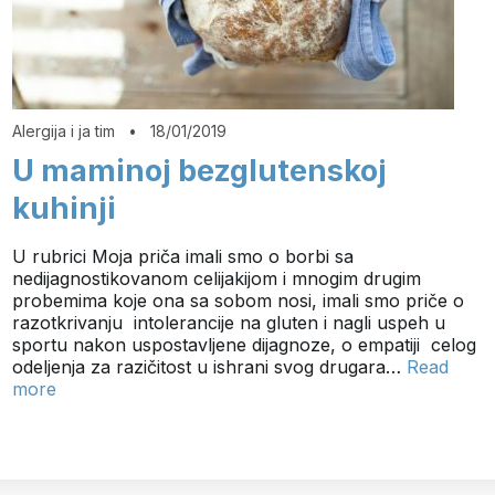
Alergija i ja tim
•
18/01/2019
U maminoj bezglutenskoj
kuhinji
U rubrici Moja priča imali smo o borbi sa
nedijagnostikovanom celijakijom i mnogim drugim
probemima koje ona sa sobom nosi, imali smo priče o
razotkrivanju intolerancije na gluten i nagli uspeh u
sportu nakon uspostavljene dijagnoze, o empatiji celog
odeljenja za razičitost u ishrani svog drugara…
Read
more