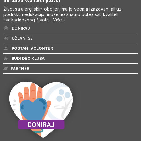
Borba za Kvalitetniji Život
Život sa alergijskim oboljenjima je veoma izazovan, ali uz
podršku i edukaciju, možemo znatno poboljšati kvalitet
svakodnevnog života...
Više »
DONIRAJ
UČLANI SE
POSTANI VOLONTER
BUDI DEO KLUBA
PARTNERI