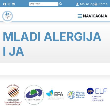
Pretraga
Moj nalog
Korpa
za:
NAVIGACIJA
MLADI ALERGIJA
I JA