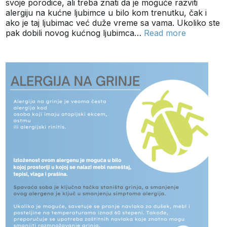
svoje porodice, ali treba znati da je moguće razviti
alergiju na kućne ljubimce u bilo kom trenutku, čak i
ako je taj ljubimac već duže vreme sa vama. Ukoliko ste
pak dobili novog kućnog ljubimca…
Read more