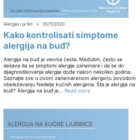
Alergija i ja tim
•
05/11/2020
Kako kontrolisati simptome
alergija na buđ?
Alergija na buđ je veoma česta. Međutim, često se
dešava da se simptomi alergije zanemare i da se do
dijagnostikovanja alergije dođe nakon nekoliko godina.
Saznajte sve o ovom zanemarenom alergenu povodom
obeležavanju Nedelje kućnih alergena. Šta je alergija na
buđ? Alergija na buđ je…
Read more