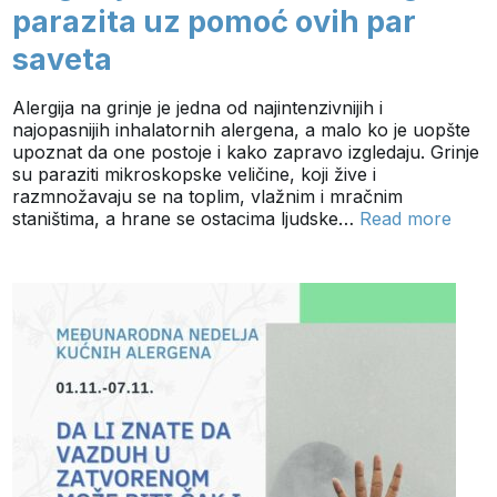
parazita uz pomoć ovih par
saveta
Alergija na grinje je jedna od najintenzivnijih i
najopasnijih inhalatornih alergena, a malo ko je uopšte
upoznat da one postoje i kako zapravo izgledaju. Grinje
su paraziti mikroskopske veličine, koji žive i
razmnožavaju se na toplim, vlažnim i mračnim
staništima, a hrane se ostacima ljudske…
Read more