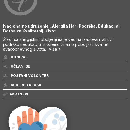
Nacionalno udruženje „Alergija i ja“: Podrška, Edukacija i
Borba za Kvalitetniji Život
Život sa alergijskim oboljenjima je veoma izazovan, ali uz
podršku i edukaciju, možemo znatno poboljšati kvalitet
svakodnevnog života...
Više »
DONIRAJ
UČLANI SE
POSTANI VOLONTER
BUDI DEO KLUBA
PARTNERI