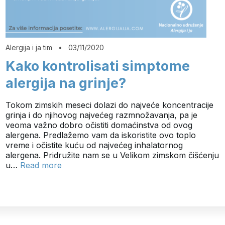
Alergija i ja tim
•
03/11/2020
Kako kontrolisati simptome
alergija na grinje?
Tokom zimskih meseci dolazi do najveće koncentracije
grinja i do njihovog najvećeg razmnožavanja, pa je
veoma važno dobro očistiti domaćinstva od ovog
alergena. Predlažemo vam da iskoristite ovo toplo
vreme i očistite kuću od najvećeg inhalatornog
alergena. Pridružite nam se u Velikom zimskom čišćenju
u…
Read more