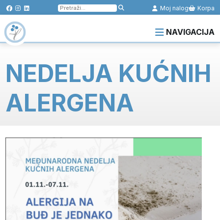
Pretraga
Moj nalog
Korpa
za:
NAVIGACIJA
NEDELJA KUĆNIH
ALERGENA