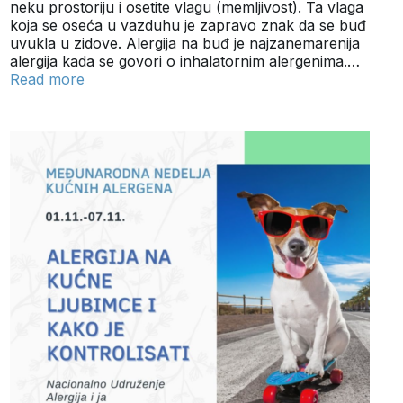
neku prostoriju i osetite vlagu (memljivost). Ta vlaga
koja se oseća u vazduhu je zapravo znak da se buđ
uvukla u zidove. Alergija na buđ je najzanemarenija
alergija kada se govori o inhalatornim alergenima.…
Read more