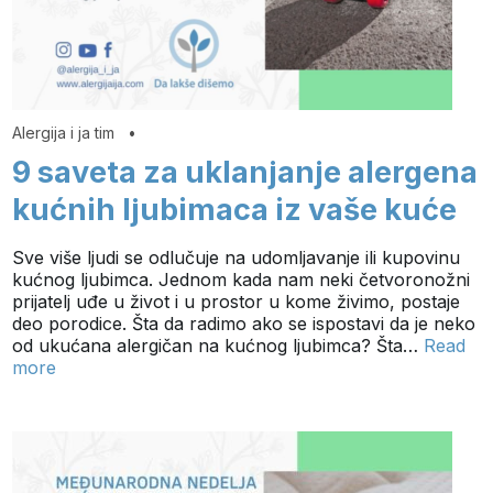
Alergija i ja tim
•
9 saveta za uklanjanje alergena
kućnih ljubimaca iz vaše kuće
Sve više ljudi se odlučuje na udomljavanje ili kupovinu
kućnog ljubimca. Jednom kada nam neki četvoronožni
prijatelj uđe u život i u prostor u kome živimo, postaje
deo porodice. Šta da radimo ako se ispostavi da je neko
od ukućana alergičan na kućnog ljubimca? Šta…
Read
more