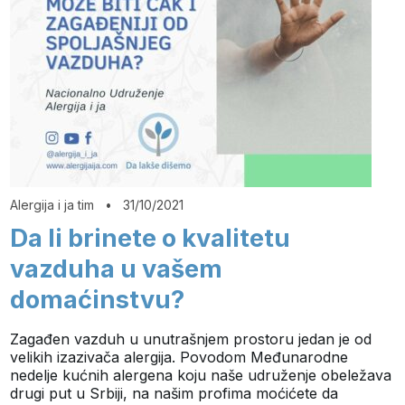
Alergija i ja tim
•
31/10/2021
Da li brinete o kvalitetu
vazduha u vašem
domaćinstvu?
Zagađen vazduh u unutrašnjem prostoru jedan je od
velikih izazivača alergija. Povodom Međunarodne
nedelje kućnih alergena koju naše udruženje obeležava
drugi put u Srbiji, na našim profima moćićete da