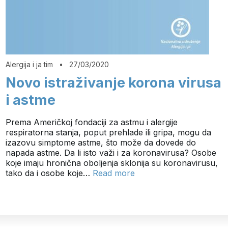
Alergija i ja tim
•
27/03/2020
Novo istraživanje korona virusa
i astme
Prema Američkoj fondaciji za astmu i alergije
respiratorna stanja, poput prehlade ili gripa, mogu da
izazovu simptome astme, što može da dovede do
napada astme. Da li isto važi i za koronavirusa? Osobe
koje imaju hronična oboljenja sklonija su koronavirusu,
tako da i osobe koje…
Read more