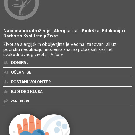
Nacionalno udruženje „Alergija i ja“: Podrška, Edukacija i
Borba za Kvalitetniji Život
Život sa alergijskim oboljenjima je veoma izazovan, ali uz
podršku i edukaciju, možemo znatno poboljšati kvalitet
svakodnevnog života...
Više »
DONIRAJ
UČLANI SE
POSTANI VOLONTER
BUDI DEO KLUBA
PARTNERI