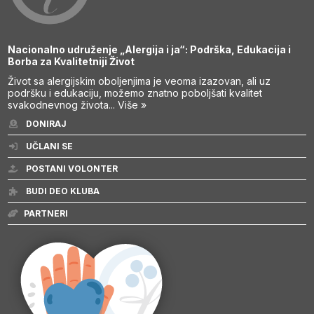
Nacionalno udruženje „Alergija i ja“: Podrška, Edukacija i
Borba za Kvalitetniji Život
Život sa alergijskim oboljenjima je veoma izazovan, ali uz
podršku i edukaciju, možemo znatno poboljšati kvalitet
svakodnevnog života...
Više »
DONIRAJ
UČLANI SE
POSTANI VOLONTER
BUDI DEO KLUBA
PARTNERI