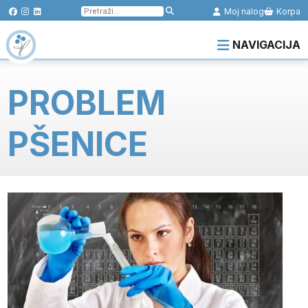
Pretraga
Moj nalog
Korpa
za:
NAVIGACIJA
PROBLEM
PŠENICE