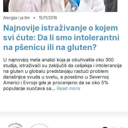
Alergija i ja tim
•
15/11/2018
Najnovije istraživanje o kojem
svi ćute: Da li smo intolerantni
na pšenicu ili na gluten?
U najnovijoj meta analizi koja je obuhvatila oko 300
studija, istraživači su zaključili da celijakija i intolerancija
na gluten u globalu predstavjaju rastući problem
današnjice svuda u svetu, a posebno u Severnoj
Americi i Evropi gde je procenjeno da se oko 5%
populacije suočava sa…
Read more