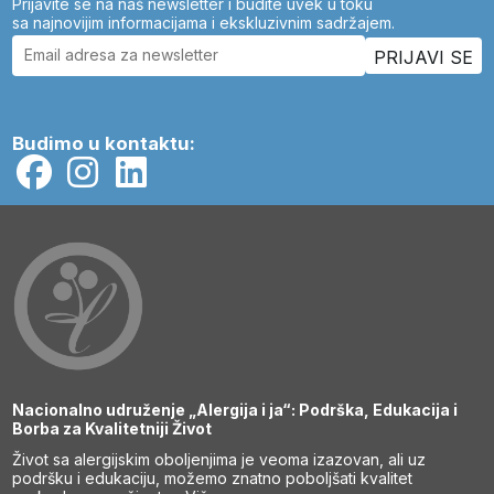
Prijavite se na naš newsletter i budite uvek u toku
sa najnovijim informacijama i ekskluzivnim sadržajem.
Budimo u kontaktu:
Nacionalno udruženje „Alergija i ja“: Podrška, Edukacija i
Borba za Kvalitetniji Život
Život sa alergijskim oboljenjima je veoma izazovan, ali uz
podršku i edukaciju, možemo znatno poboljšati kvalitet