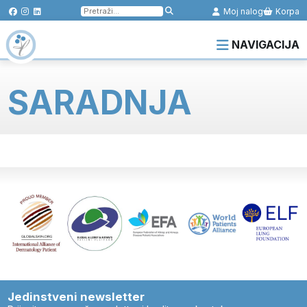
Pretraga
Moj nalog
Korpa
za:
NAVIGACIJA
SARADNJA
Jedinstveni newsletter