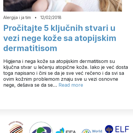
Alergija i ja tim
•
12/02/2018
Pročitajte 5 ključnih stvari u
vezi nege kože sa atopijskim
dermatitisom
Higijena i nega kože sa atopijskim dermatitisom su
ključna stvar u lečenju atopične kože. Iako je već dosta
toga napisano i čini se da je sve već rečeno i da svi sa
ovim kožnim problemom znaju sve u vezi osnovne
nege, dešava se da se…
Read more