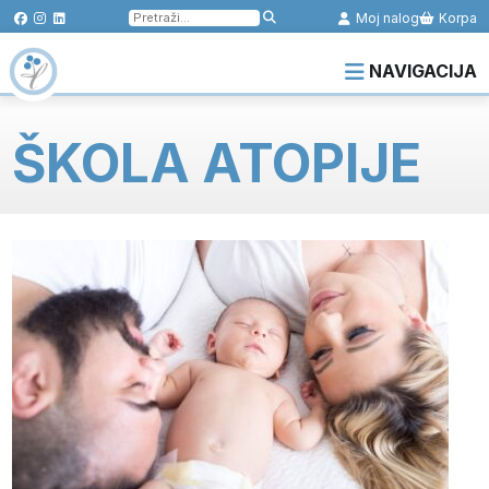
Pretraga
Moj nalog
Korpa
za:
NAVIGACIJA
ŠKOLA ATOPIJE