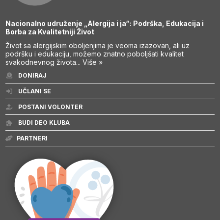
Nacionalno udruženje „Alergija i ja“: Podrška, Edukacija i
Borba za Kvalitetniji Život
Život sa alergijskim oboljenjima je veoma izazovan, ali uz
podršku i edukaciju, možemo znatno poboljšati kvalitet
svakodnevnog života...
Više »
DONIRAJ
UČLANI SE
POSTANI VOLONTER
BUDI DEO KLUBA
PARTNERI