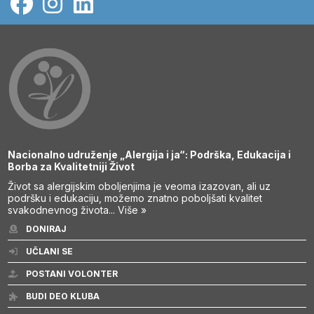
Nacionalno udruženje „Alergija i ja“: Podrška, Edukacija i
Borba za Kvalitetniji Život
Život sa alergijskim oboljenjima je veoma izazovan, ali uz
podršku i edukaciju, možemo znatno poboljšati kvalitet
svakodnevnog života...
Više »
DONIRAJ
UČLANI SE
POSTANI VOLONTER
BUDI DEO KLUBA