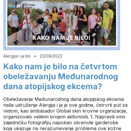
Alergija i ja tim
•
23/09/2022
Kako nam je bilo na četvrtom
obeležavanju Međunarodnog
dana atopijskog ekcema?
Obeležavanje Međunarodnog dana atopijskog ekcema
naše udruženje Alergija i ja je ove godine, četrvrti put za
redom, kao ambasador Global skin krovne organizacije,
organizovalo velikim brojem aktivnosti. 1. Napravili smo
zajedničku fotografiju napokao okrenute garderobe
koja ukazuje na nerazumevanje problema ove kožne