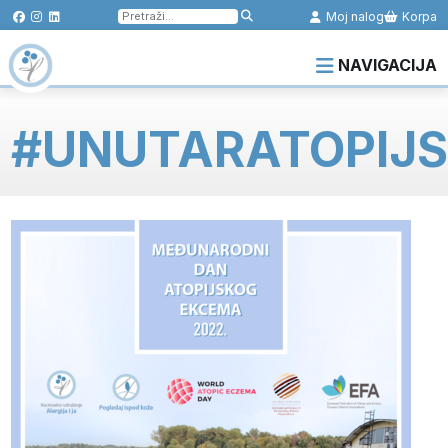
Pretraga
Moj nalog
Korpa
za:
NAVIGACIJA
#UNUTARATOPIJ