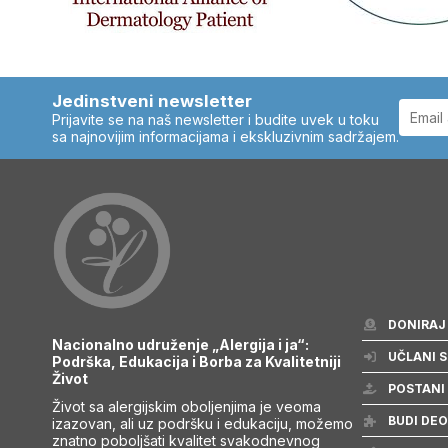
Jedinstveni newsletter
Prijavite se na naš newsletter i budite uvek u toku
sa najnovijim informacijama i ekskluzivnim sadržajem.
DONIRAJ
Nacionalno udruženje „Alergija i ja“:
UČLANI S
Podrška, Edukacija i Borba za Kvalitetniji
Život
POSTANI
Život sa alergijskim oboljenjima je veoma
BUDI DEO
izazovan, ali uz podršku i edukaciju, možemo
znatno poboljšati kvalitet svakodnevnog