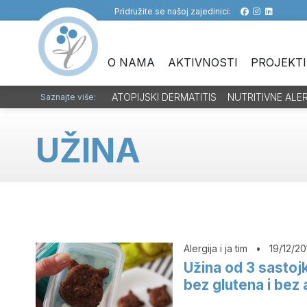
Pridružite se našoj zajedinici:
O NAMA
AKTIVNOSTI
PROJEKTI
ATOPIJSKI DERMATITIS
NUTRITIVNE ALE
Saznajte više:
UŽINA
Alergija i ja tim
•
19/12/20
Užina od 3 sastoj
bez glutena i bez