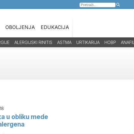
Pretraga
za:
OBOLJENJA
EDUKACIJA
RGIJE
ALERGIJSKI RINITIS
ASTMA
URTIKARIJA
HOBP
ANAFI
18
ka u obliku mede
 alergena