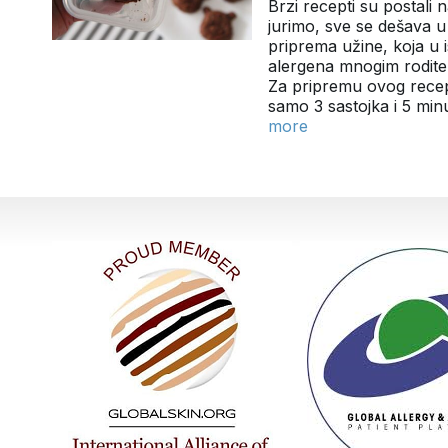
Brzi recepti su postal
jurimo, sve se dešava u 
priprema užine, koja u 
alergena mnogim roditel
Za pripremu ovog rece
samo 3 sastojka i 5 mi
more