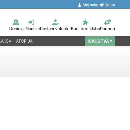
Moj nalog
Korpa
Doniraj
Učlani se
Postani volonter
Budi deo kluba
Partneri
LAKSA
ATOPIJA
ISKUSTVA »