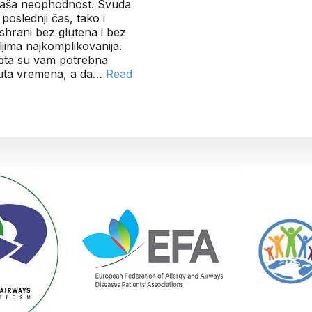
i naša neophodnost. Svuda
poslednji čas, tako i
ishrani bez glutena i bez
jima najkomplikovanija.
pta su vam potrebna
nuta vremena, a da…
Read