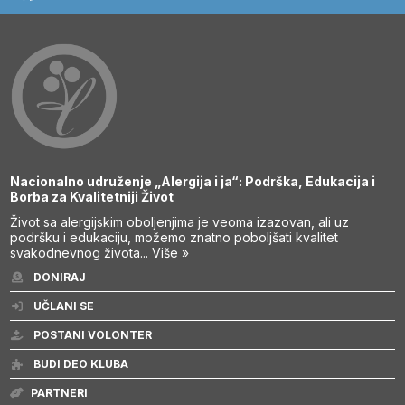
Nacionalno udruženje „Alergija i ja“: Podrška, Edukacija i
Borba za Kvalitetniji Život
Život sa alergijskim oboljenjima je veoma izazovan, ali uz
podršku i edukaciju, možemo znatno poboljšati kvalitet
svakodnevnog života...
Više »
DONIRAJ
UČLANI SE
POSTANI VOLONTER
BUDI DEO KLUBA
PARTNERI