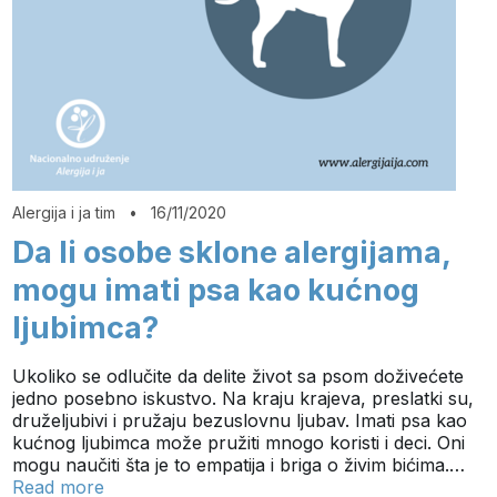
Alergija i ja tim
•
16/11/2020
Da li osobe sklone alergijama,
mogu imati psa kao kućnog
ljubimca?
Ukoliko se odlučite da delite život sa psom doživećete
jedno posebno iskustvo. Na kraju krajeva, preslatki su,
druželjubivi i pružaju bezuslovnu ljubav. Imati psa kao
kućnog ljubimca može pružiti mnogo koristi i deci. Oni
mogu naučiti šta je to empatija i briga o živim bićima.…
Read more