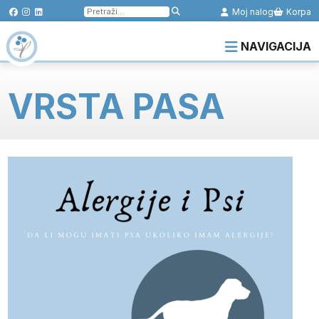
Pretraga
Moj nalog
Korpa
za:
NAVIGACIJA
VRSTA PASA