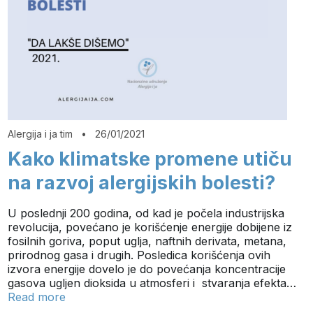
Alergija i ja tim
•
26/01/2021
Kako klimatske promene utiču
na razvoj alergijskih bolesti?
U poslednji 200 godina, od kad je počela industrijska
revolucija, povećano je korišćenje energije dobijene iz
fosilnih goriva, poput uglja, naftnih derivata, metana,
prirodnog gasa i drugih. Posledica korišćenja ovih
izvora energije dovelo je do povećanja koncentracije
gasova ugljen dioksida u atmosferi i stvaranja efekta…
Read more