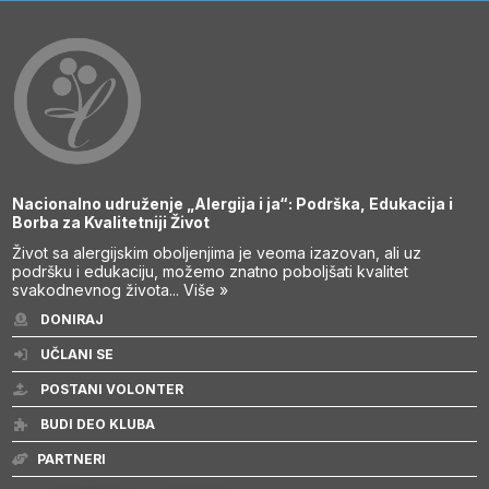
Nacionalno udruženje „Alergija i ja“: Podrška, Edukacija i
Borba za Kvalitetniji Život
Život sa alergijskim oboljenjima je veoma izazovan, ali uz
podršku i edukaciju, možemo znatno poboljšati kvalitet
svakodnevnog života...
Više »
DONIRAJ
UČLANI SE
POSTANI VOLONTER
BUDI DEO KLUBA
PARTNERI