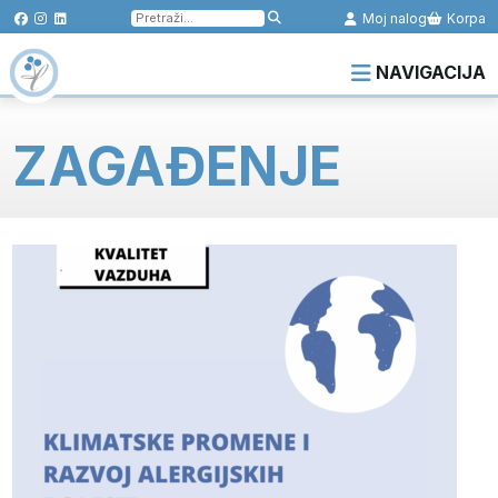
Pretraga
Moj nalog
Korpa
za:
NAVIGACIJA
ZAGAĐENJE