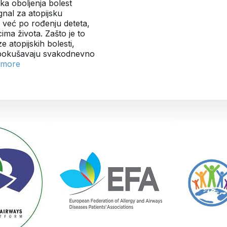
ka oboljenja bolest
nal za atopijsku
se već po rođenju deteta,
ma života. Zašto je to
 atopijskih bolesti,
i pokušavaju svakodnevno
 more