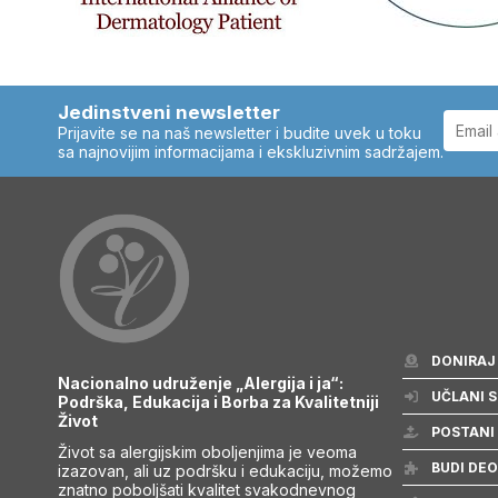
Jedinstveni newsletter
Prijavite se na naš newsletter i budite uvek u toku
sa najnovijim informacijama i ekskluzivnim sadržajem.
DONIRAJ
Nacionalno udruženje „Alergija i ja“:
UČLANI S
Podrška, Edukacija i Borba za Kvalitetniji
Život
POSTANI
Život sa alergijskim oboljenjima je veoma
BUDI DEO
izazovan, ali uz podršku i edukaciju, možemo
znatno poboljšati kvalitet svakodnevnog