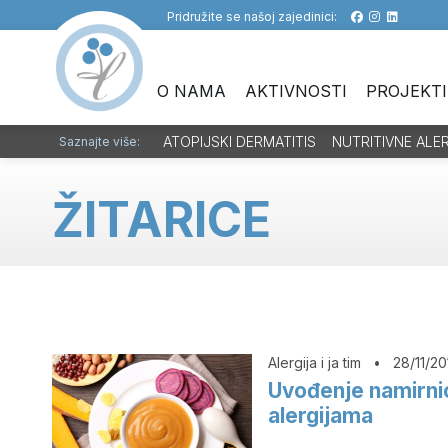
Pridružite se našoj zajedinici:
O NAMA
AKTIVNOSTI
PROJEKTI
ATOPIJSKI DERMATITIS
NUTRITIVNE ALE
Saznajte više:
ŽITARICE
Alergija i ja tim
•
28/11/20
Uvođenje namirni
alergijama