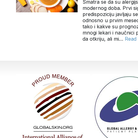
Smatra se da su alergijs
modernog doba. Prvi sig
predispoziciju javljaju 
odnosno u prvim meseci
tako i kakve su prognoze
mnogi lekari i naučnic
da otkriju, ali mi…
Read