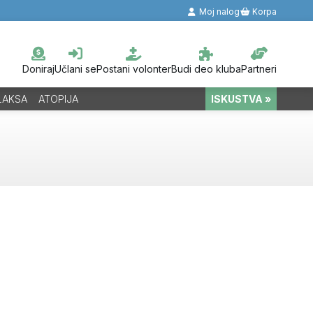
Moj nalog
Korpa
Doniraj
Učlani se
Postani volonter
Budi deo kluba
Partneri
LAKSA
ATOPIJA
ISKUSTVA »