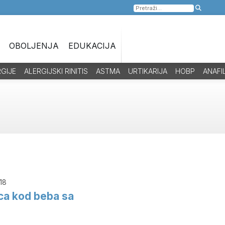
Pretraga
za:
OBOLJENJA
EDUKACIJA
RGIJE
ALERGIJSKI RINITIS
ASTMA
URTIKARIJA
HOBP
ANAFI
18
ca kod beba sa