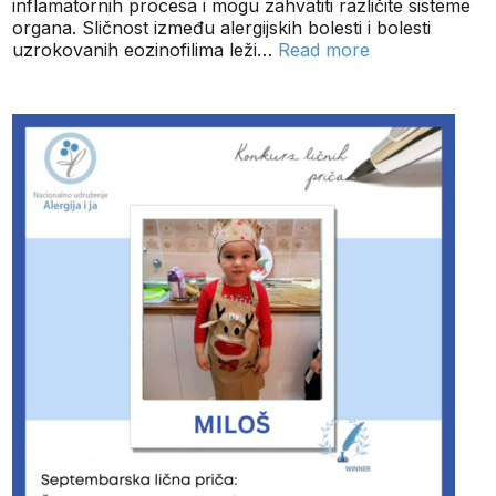
inflamatornih procesa i mogu zahvatiti različite sisteme
organa. Sličnost između alergijskih bolesti i bolesti
uzrokovanih eozinofilima leži…
Read more