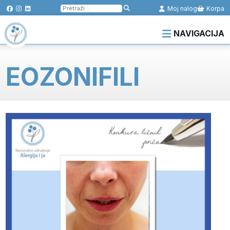
Pretraga
Moj nalog
Korpa
za:
NAVIGACIJA
EOZONIFILI