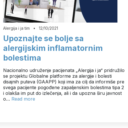
Alergija i ja tim
•
12/10/2021
Upoznajte se bolje sa
alergijskim inflamatornim
bolestima
Nacionalno udruženje pacijenata „Alergija i ja“ pridružilo
se projektu Globalne platforme za alergije i bolesti
disajnih puteva (GAAPP) koji ima za cilj da informiše pre
svega pacijente pogođene zapaljenskim bolestima tipa 2
i olakša im put do izlečenja, ali i da upozna širu javnost
o…
Read more