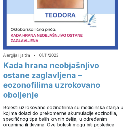
Alergija i ja tim
•
01/11/2023
Kada hrana neobjašnjivo
ostane zaglavljena –
eozonofilima uzrokovano
oboljenje
Bolesti uzrokovane eozinofilima su medicinska stanja u
kojima dolazi do prekomerne akumulacije eozinofila,
specifičnog tipa belih krvnih ćelija, u određenim
organima ili tkivima. Ove bolesti mogu biti posledica