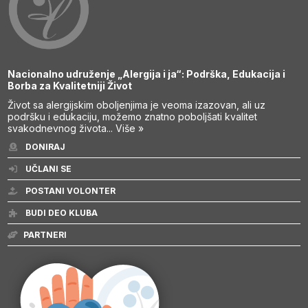
Nacionalno udruženje „Alergija i ja“: Podrška, Edukacija i
Borba za Kvalitetniji Život
Život sa alergijskim oboljenjima je veoma izazovan, ali uz
podršku i edukaciju, možemo znatno poboljšati kvalitet
svakodnevnog života...
Više »
DONIRAJ
UČLANI SE
POSTANI VOLONTER
BUDI DEO KLUBA
PARTNERI