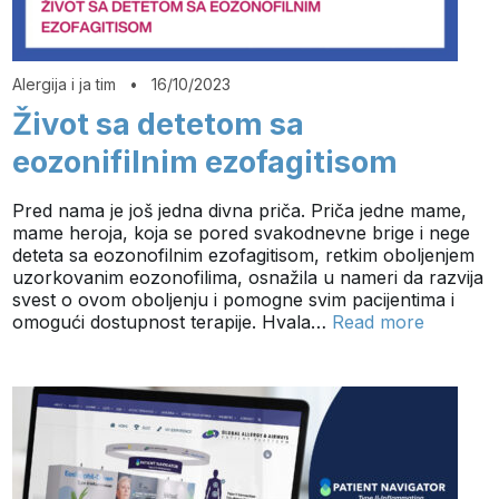
Alergija i ja tim
•
16/10/2023
Život sa detetom sa
eozonifilnim ezofagitisom
Pred nama je još jedna divna priča. Priča jedne mame,
mame heroja, koja se pored svakodnevne brige i nege
deteta sa eozonofilnim ezofagitisom, retkim oboljenjem
uzorkovanim eozonofilima, osnažila u nameri da razvija
svest o ovom oboljenju i pomogne svim pacijentima i
omogući dostupnost terapije. Hvala…
Read more