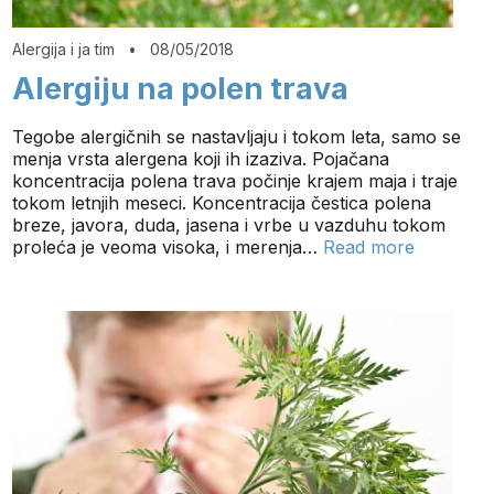
Alergija i ja tim
•
08/05/2018
Alergiju na polen trava
Tegobe alergičnih se nastavljaju i tokom leta, samo se
menja vrsta alergena koji ih izaziva. Pojačana
koncentracija polena trava počinje krajem maja i traje
tokom letnjih meseci. Koncentracija čestica polena
breze, javora, duda, jasena i vrbe u vazduhu tokom
proleća je veoma visoka, i merenja…
Read more