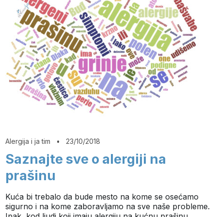
Alergija i ja tim
•
23/10/2018
Saznajte sve o alergiji na
prašinu
Kuća bi trebalo da bude mesto na kome se osećamo
sigurno i na kome zaboravljamo na sve naše probleme.
Ipak, kod ljudi koji imaju alergiju na kućnu prašinu,