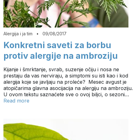
Alergija i ja tim
•
09/08/2017
Konkretni saveti za borbu
protiv alergije na ambroziju
Kijanje i šmrktanje, svrab, suzenje očiju i nosa ne
prestaju da vas nerviraju, a simptomi su isti kao i kod
alergija koje se javljaju na proleće? Mesec avgust je
atopičarima glavna asocijacija na alergiju na ambroziju.
U ovom tekstu saznaćete sve o ovoj biljci, o sezoni…
Read more