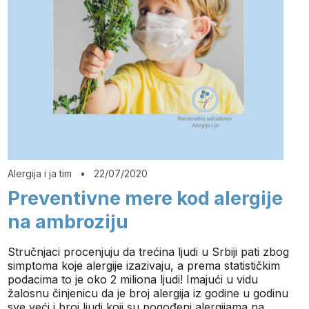
Alergija i ja tim
•
22/07/2020
Preventivne mere kod alergije
na ambroziju
Stručnjaci procenjuju da trećina ljudi u Srbiji pati zbog
simptoma koje alergije izazivaju, a prema statističkim
podacima to je oko 2 miliona ljudi! Imajući u vidu
žalosnu činjenicu da je broj alergija iz godine u godinu
sve veći i broj ljudi koji su pogođeni alergijama na…