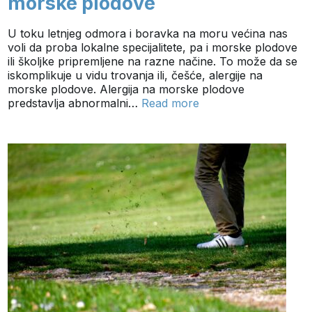
morske plodove
U toku letnjeg odmora i boravka na moru većina nas
voli da proba lokalne specijalitete, pa i morske plodove
ili školjke pripremljene na razne načine. To može da se
iskomplikuje u vidu trovanja ili, češće, alergije na
morske plodove. Alergija na morske plodove
predstavlja abnormalni…
Read more