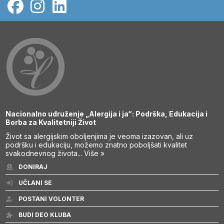
Nacionalno udruženje „Alergija i ja“: Podrška, Edukacija i
Borba za Kvalitetniji Život
Život sa alergijskim oboljenjima je veoma izazovan, ali uz
podršku i edukaciju, možemo znatno poboljšati kvalitet
svakodnevnog života...
Više »
DONIRAJ
UČLANI SE
POSTANI VOLONTER
BUDI DEO KLUBA