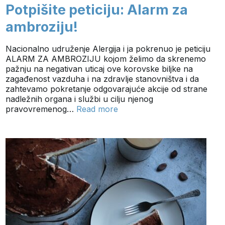
Potpišite peticiju: Alarm za
ambroziju!
Nacionalno udruženje Alergija i ja pokrenuo je peticiju
ALARM ZA AMBROZIJU kojom želimo da skrenemo
pažnju na negativan uticaj ove korovske biljke na
zagađenost vazduha i na zdravlje stanovništva i da
zahtevamo pokretanje odgovarajuće akcije od strane
nadležnih organa i službi u cilju njenog
pravovremenog…
Read more