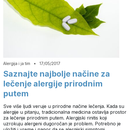
Alergija i ja tim
•
17/05/2017
Saznajte najbolje načine za
lečenje alergije prirodnim
putem
Sve više ljudi veruje u prirodne načine lečenja. Kada su
alergije u pitanju, tradicionalna medicina ostavlja prostor
za lečenje prirodnim putem. Alergijski rinitis koji
uzrokuju alergeni dugoročan je problem. Potrebno je
uložiti i vreme i napor da se alergijski simptomi