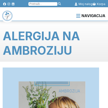
Pretraga
Moj nalog
Korpa
za:
NAVIGACIJA
ALERGIJA NA
AMBROZIJU