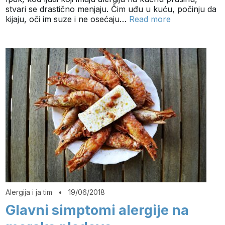
stvari se drastično menjaju. Čim uđu u kuću, počinju da
kijaju, oči im suze i ne osećaju…
Read more
Alergija i ja tim
•
19/06/2018
Glavni simptomi alergije na