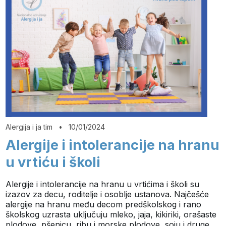
Alergija i ja tim
•
10/01/2024
Alergije i intolerancije na hranu
u vrtiću i školi
Alergije i intolerancije na hranu u vrtićima i školi su
izazov za decu, roditelje i osoblje ustanova. Najčešće
alergije na hranu među decom predškolskog i rano
školskog uzrasta uključuju mleko, jaja, kikiriki, orašaste
plodove, pšenicu, ribu i morske plodove, soju i druge