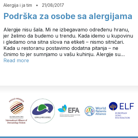
Alergija i ja tim
•
21/08/2017
Podrška za osobe sa alergijama
Alergije nisu šala. Mi ne izbegavamo određenu hranu,
jer želimo da budemo u trendu. Kada idemo u kupovinu
i gledamo ona sitna slova na etiketi – nismo sitničari.
Kada u restoranu postavimo dodatna pitanja – ne
činimo to jer sumnjamo u vašu kuhinju. Alergije su…
Read more