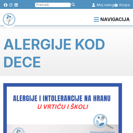
Pretraga
Moj nalog
Korpa
za:
NAVIGACIJA
ALERGIJE KOD
DECE