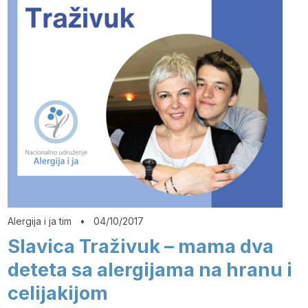
Alergija i ja tim
•
04/10/2017
Slavica Traživuk – mama dva
deteta sa alergijama na hranu i
celijakijom