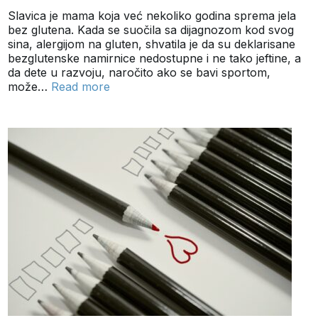
Slavica je mama koja već nekoliko godina sprema jela
bez glutena. Kada se suočila sa dijagnozom kod svog
sina, alergijom na gluten, shvatila je da su deklarisane
bezglutenske namirnice nedostupne i ne tako jeftine, a
da dete u razvoju, naročito ako se bavi sportom,
može…
Read more