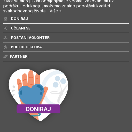
Život sa alergijskim oboljenjima je veoma izazovan, ali uz
podršku i edukaciju, možemo znatno poboljšati kvalitet
svakodnevnog života...
Više »
DONIRAJ
UČLANI SE
POSTANI VOLONTER
BUDI DEO KLUBA
PARTNERI