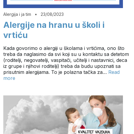
Alergija i ja tim
•
23/08/2023
Alergije na hranu u školi i
vrtiću
Kada govorimo o alergiji u školama i vrtićima, ono što
treba da naglasimo da svi koji su u kontaktu sa detetom
(roditelji, negovatelji, vaspitači, učitelji i nastavnici, deca
iz grupe i njihovi roditelji) treba da budu upoznati sa
prisutnim alergijama. To je polazna tačka za…
Read
more