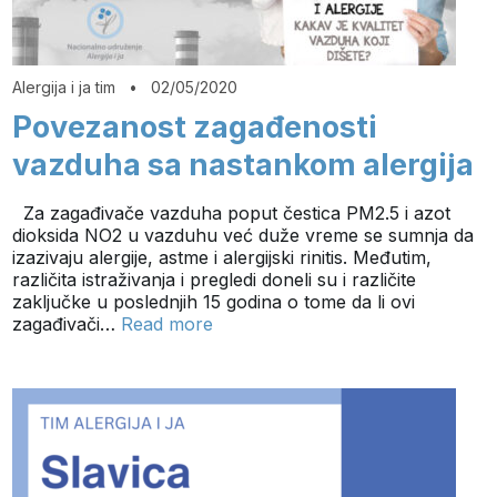
Alergija i ja tim
•
02/05/2020
Povezanost zagađenosti
vazduha sa nastankom alergija
Za zagađivače vazduha poput čestica PM2.5 i azot
dioksida NO2 u vazduhu već duže vreme se sumnja da
izazivaju alergije, astme i alergijski rinitis. Međutim,
različita istraživanja i pregledi doneli su i različite
zaključke u poslednjih 15 godina o tome da li ovi
zagađivači…
Read more