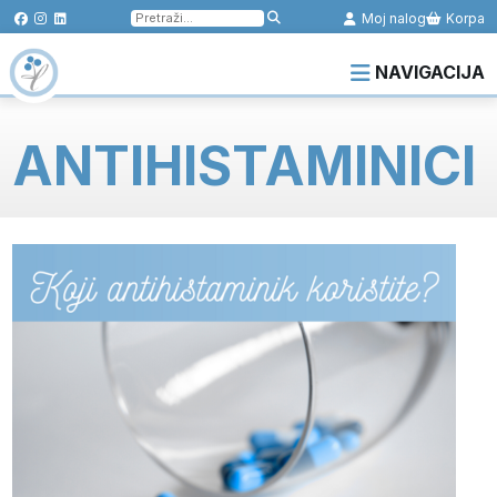
Pretraga
Moj nalog
Korpa
za:
NAVIGACIJA
ANTIHISTAMINICI