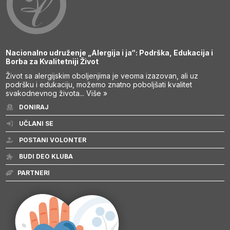
Nacionalno udruženje „Alergija i ja“: Podrška, Edukacija i
Borba za Kvalitetniji Život
Život sa alergijskim oboljenjima je veoma izazovan, ali uz
podršku i edukaciju, možemo znatno poboljšati kvalitet
svakodnevnog života...
Više »
DONIRAJ
UČLANI SE
POSTANI VOLONTER
BUDI DEO KLUBA
PARTNERI