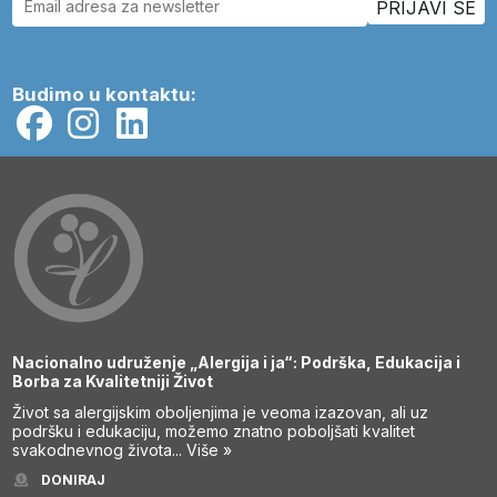
Budimo u kontaktu:
Nacionalno udruženje „Alergija i ja“: Podrška, Edukacija i
Borba za Kvalitetniji Život
Život sa alergijskim oboljenjima je veoma izazovan, ali uz
podršku i edukaciju, možemo znatno poboljšati kvalitet
svakodnevnog života...
Više »
DONIRAJ