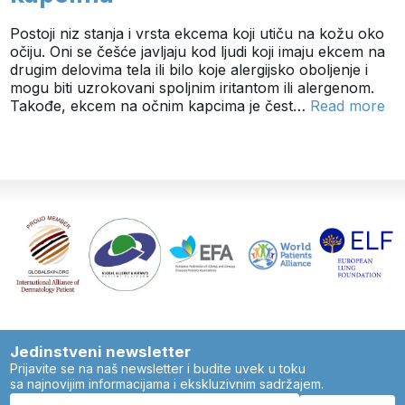
Postoji niz stanja i vrsta ekcema koji utiču na kožu oko
očiju. Oni se češće javljaju kod ljudi koji imaju ekcem na
drugim delovima tela ili bilo koje alergijsko oboljenje i
mogu biti uzrokovani spoljnim iritantom ili alergenom.
Takođe, ekcem na očnim kapcima je čest…
Read more
Jedinstveni newsletter
Prijavite se na naš newsletter i budite uvek u toku
sa najnovijim informacijama i ekskluzivnim sadržajem.