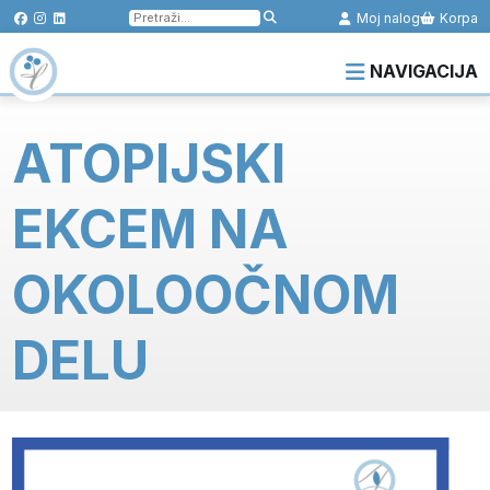
Pretraga
Moj nalog
Korpa
za:
NAVIGACIJA
ATOPIJSKI
EKCEM NA
OKOLOOČNOM
DELU