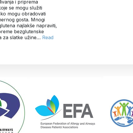
ivanja i priprema
oje se mogu služiti
tako mogu obradovati
amernog gosta. Mnogi
glutena najlakše napraviti,
ipreme bezglutenske
 za slatke užine…
Read