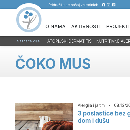
Pridružite se našoj zajedinici:
O NAMA
AKTIVNOSTI
PROJEKTI
ATOPIJSKI DERMATITIS
NUTRITIVNE ALE
Saznajte više:
ČOKO MUS
Alergija i ja tim
•
08/12/2
3 poslastice bez g
dom i dušu