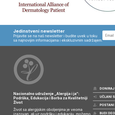
Jedinstveni newsletter
Prijavite se na naš newsletter i budite uvek u toku
sa najnovijim informacijama i ekskluzivnim sadržajem.
DONIRAJ
Nacionalno udruženje „Alergija i ja“:
UČLANI S
Podrška, Edukacija i Borba za Kvalitetniji
Život
POSTANI
Život sa alergijskim oboljenjima je veoma
BUDI DEO
izazovan, ali uz podršku i edukaciju, možemo