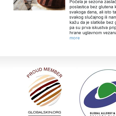
Počela je sezona zaslađ
poslastica bez glutena k
svakoga dana, ali isto 
svakog slučajnog ili n
kažu da je slatkiše bez 
pa su prva iskustva pr
hrane uglavnom vezana
more