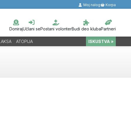
Moj nalog
Korpa
Doniraj
Učlani se
Postani volonter
Budi deo kluba
Partneri
LAKSA
ATOPIJA
ISKUSTVA »