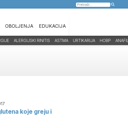
Pretraga
za:
OBOLJENJA
EDUKACIJA
RGIJE
ALERGIJSKI RINITIS
ASTMA
URTIKARIJA
HOBP
ANAFI
017
lutena koje greju i