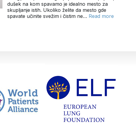
dušek na kom spavamo je idealno mesto za
skupljanje istih. Ukoliko želite da mesto gde
spavate učinite svežim i čistim ne…
Read more