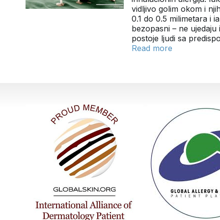
vidljivo golim okom i nj
0.1 do 0.5 milimetara i 
bezopasni – ne ujedaju
postoje ljudi sa predisp
Read more