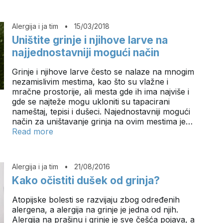
Alergija i ja tim
•
15/03/2018
Uništite grinje i njihove larve na
najjednostavniji mogući način
Grinje i njihove larve često se nalaze na mnogim
nezamislivim mestima, kao što su vlažne i
mračne prostorije, ali mesta gde ih ima najviše i
gde se najteže mogu ukloniti su tapacirani
nameštaj, tepisi i dušeci. Najednostavniji mogući
način za uništavanje grinja na ovim mestima je…
Read more
Alergija i ja tim
•
21/08/2016
Kako očistiti dušek od grinja?
Atopijske bolesti se razvijaju zbog određenih
alergena, a alergija na grinje je jedna od njih.
Alergija na prašinu i grinje je sve češća pojava, a