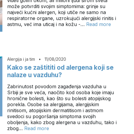
videti golim okom, ali milioni ljudi širom sveta
može potvrditi svojim simptomima: grinje su
najveći kućni alergen, koji utiče ne samo na
respiratorne organe, uzrokujući alergijski rinitis i
astmu, već ima uticaj i na kožu -…
Read more
Alergija i ja tim
•
11/08/2020
Kako se zaštititi od alergena koji se
nalaze u vazduhu?
Zabrinutost povodom zagađenja vazduha u
Srbiji je sve veća, naočito kod osoba koje imaju
hronične bolesti, kao što su bolesti atopijskog
porekla. Osobe sa alergijama, alergijskim
rinitisom, atopijskim dermatitisom i astmom
svedoci su pogoršanja simptoma svojih
oboljenja, kako zbog alergena u vazduhu, tako i
zbog…
Read more