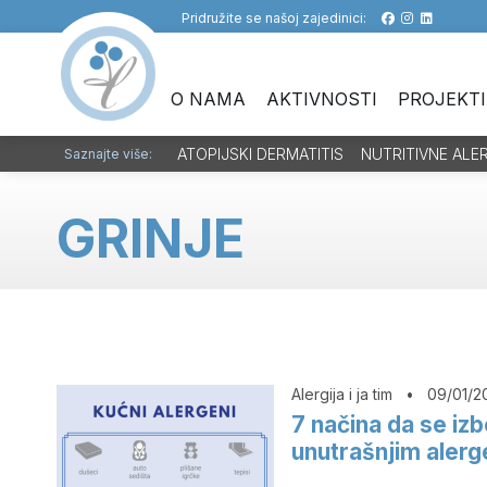
Pridružite se našoj zajedinici:
O NAMA
AKTIVNOSTI
PROJEKTI
ATOPIJSKI DERMATITIS
NUTRITIVNE ALE
Saznajte više:
GRINJE
Alergija i ja tim
•
09/01/2
7 načina da se izb
unutrašnjim aler