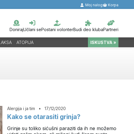
Moj nalog
Korpa
Doniraj
Učlani se
Postani volonter
Budi deo kluba
Partneri
LAKSA
ATOPIJA
ISKUSTVA »
Alergija i ja tim
•
17/12/2020
Kako se otarasiti grinja?
Grinje su toliko sićušni paraziti da ih ne možemo