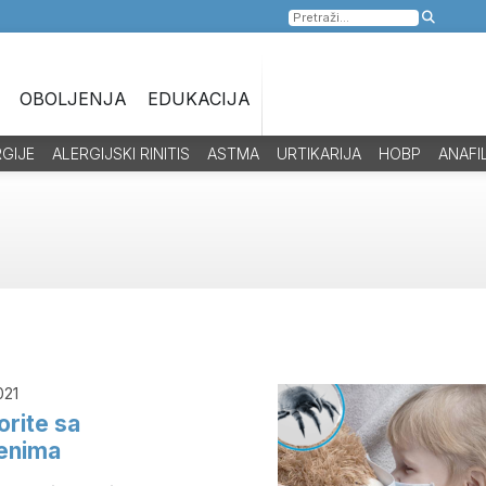
Pretraga
za:
OBOLJENJA
EDUKACIJA
RGIJE
ALERGIJSKI RINITIS
ASTMA
URTIKARIJA
HOBP
ANAFI
021
orite sa
genima