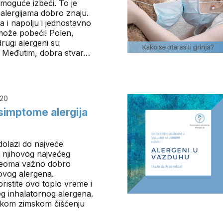
moguće izbeći. To je
 alergijama dobro znaju.
a i napolju i jednostavno
može pobeći! Polen,
 drugi alergeni su
e. Međutim, dobra stvar…
020
 simptome alergija
olazi do najveće
o njihovog najvećeg
veoma važno dobro
 ovog alergena.
istite ovo toplo vreme i
eg inhalatornog alergena.
likom zimskom čišćenju