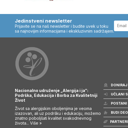
Jedinstveni newsletter
Prijavite se na naš newsletter i budite uvek u toku
sa najnovijim informacijama i ekskluzivnim sadržajem.
DONIRAJ
Nacionalno udruženje „Alergija i ja“:
UČLANI S
Podrška, Edukacija i Borba za Kvalitetniji
Život
POSTANI
Život sa alergijskim oboljenjima je veoma
BUDI DEO
izazovan, ali uz podršku i edukaciju, možemo
znatno poboljšati kvalitet svakodnevnog
PARTNERI
života...
Više »