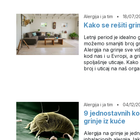
Alergija i ja tim
•
18/07/2
Kako se rešiti gri
Letnji period je idealno
možemo smanjiti broj g
Alergija na grinje sve vi
kod nas i u Evropi, a gr
spoljašnje uticaje. Kak
broj i uticaj na naš o
Alergija i ja tim
•
04/12/2
9 jednostavnih ko
grinje iz kuće
Alergija na grinje je jed
inhalacionih alergija. Ia