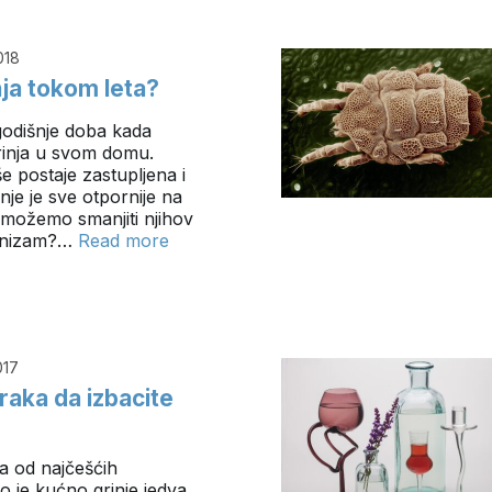
018
nja tokom leta?
 godišnje doba kada
rinja u svom domu.
še postaje zastupljena i
inje je sve otpornije na
o možemo smanjiti njihov
rganizam?…
Read more
017
raka da izbacite
na od najčešćih
ko je kućno grinje jedva