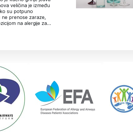
ihova veličina je između
iako su potpuno
 i ne prenose zaraze,
ozicijom na alergije za…