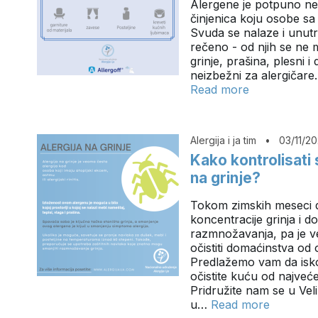
Alergene je potpuno ne
činjenica koju osobe sa
Svuda se nalaze i unutr
rečeno - od njih se ne 
grinje, prašina, plesni i
neizbežni za alergičar
Read more
Alergija i ja tim
•
03/11/2
Kako kontrolisati
na grinje?
Tokom zimskih meseci d
koncentracije grinja i d
razmnožavanja, pa je 
očistiti domaćinstva od
Predlažemo vam da iskor
očistite kuću od najveć
Pridružite nam se u Ve
u…
Read more