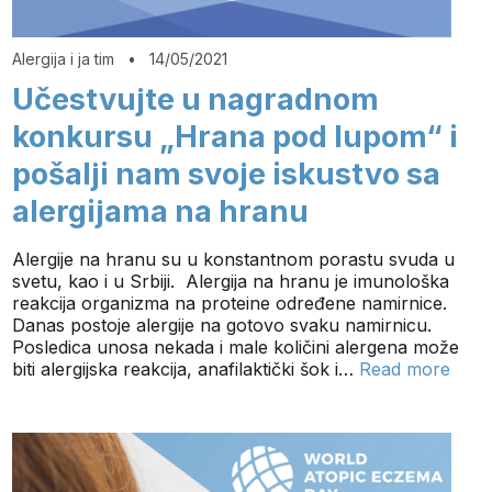
Alergija i ja tim
•
14/05/2021
Učestvujte u nagradnom
konkursu „Hrana pod lupom“ i
pošalji nam svoje iskustvo sa
alergijama na hranu
Alergije na hranu su u konstantnom porastu svuda u
svetu, kao i u Srbiji. Alergija na hranu je imunološka
reakcija organizma na proteine određene namirnice.
Danas postoje alergije na gotovo svaku namirnicu.
Posledica unosa nekada i male količini alergena može
biti alergijska reakcija, anafilaktički šok i…
Read more