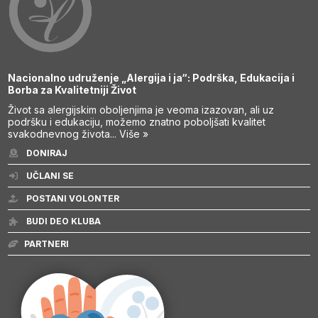
Nacionalno udruženje „Alergija i ja“: Podrška, Edukacija i
Borba za Kvalitetniji Život
Život sa alergijskim oboljenjima je veoma izazovan, ali uz
podršku i edukaciju, možemo znatno poboljšati kvalitet
svakodnevnog života...
Više »
DONIRAJ
UČLANI SE
POSTANI VOLONTER
BUDI DEO KLUBA
PARTNERI