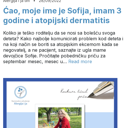
Alergija i ja tim
•
28/09/2022
Ćao, moje ime je Sofija, imam 3
godine i atopijski dermatitis
Koliko je teško roditelju da se nosi sa bolešću svoga
deteta? Kako najbolje komunicirati problem kod deteta i
na koji način se boriti sa atopijskim ekcemom kada se
negovatelj, a ne pacijent, saznajte iz ugla mame
devojčice Sofije. Pročitajte pobedničku priču za
septembar mesec, mesec u…
Read more