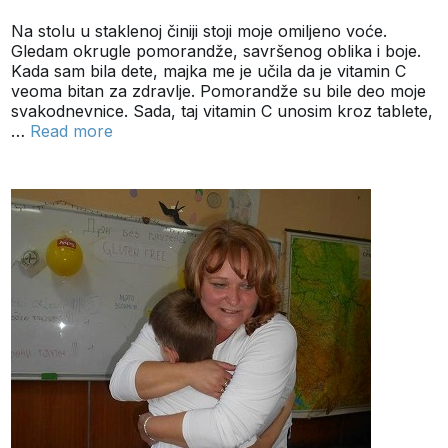
Na stolu u staklenoj činiji stoji moje omiljeno voće.
Gledam okrugle pomorandže, savršenog oblika i boje.
Kada sam bila dete, majka me je učila da je vitamin C
veoma bitan za zdravlje. Pomorandže su bile deo moje
svakodnevnice. Sada, taj vitamin C unosim kroz tablete,
…
Read more