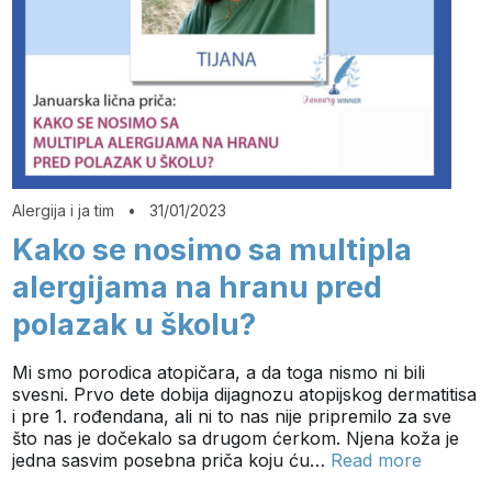
Alergija i ja tim
•
31/01/2023
Kako se nosimo sa multipla
alergijama na hranu pred
polazak u školu?
Mi smo porodica atopičara, a da toga nismo ni bili
svesni. Prvo dete dobija dijagnozu atopijskog dermatitisa
i pre 1. rođendana, ali ni to nas nije pripremilo za sve
što nas je dočekalo sa drugom ćerkom. Njena koža je
jedna sasvim posebna priča koju ću…
Read more