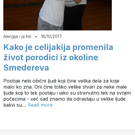
Alergija i ja tim
•
18/10/2017
Kako je celijakija promenila
život porodici iz okoline
Smedereva
Postoje neki obični ljudi koji čine velika dela za koje
malo ko zna. Oni čine toliko velike stvari za neke male
ljude koji to tek postaju i iako su strenutno tek na svojim
počecima - već sad znamo da odrastaju u velike ljude
kakvi su…
Read more