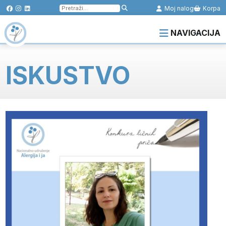
Pretraga
Moj nalog
Korpa
za:
NAVIGACIJA
ISKUSTVO