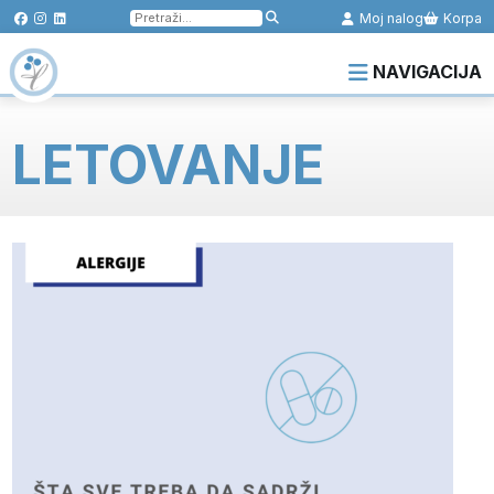
Pretraga
Moj nalog
Korpa
za:
NAVIGACIJA
LETOVANJE