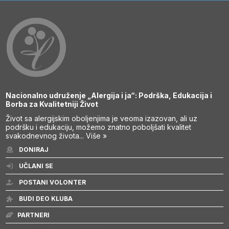
Nacionalno udruženje „Alergija i ja“: Podrška, Edukacija i
Borba za Kvalitetniji Život
Život sa alergijskim oboljenjima je veoma izazovan, ali uz
podršku i edukaciju, možemo znatno poboljšati kvalitet
svakodnevnog života...
Više »
DONIRAJ
UČLANI SE
POSTANI VOLONTER
BUDI DEO KLUBA
PARTNERI