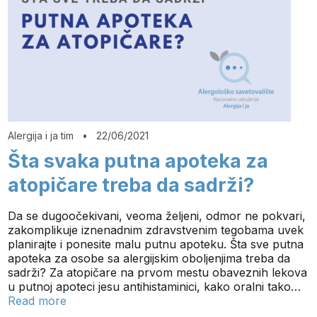
Alergija i ja tim
•
22/06/2021
Šta svaka putna apoteka za
atopičare treba da sadrži?
Da se dugoočekivani, veoma željeni, odmor ne pokvari,
zakomplikuje iznenadnim zdravstvenim tegobama uvek
planirajte i ponesite malu putnu apoteku. Šta sve putna
apoteka za osobe sa alergijskim oboljenjima treba da
sadrži? Za atopičare na prvom mestu obaveznih lekova
u putnoj apoteci jesu antihistaminici, kako oralni tako…
Read more