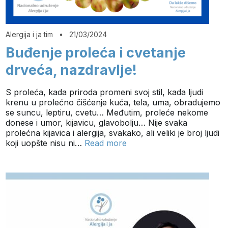
Alergija i ja tim
•
21/03/2024
Buđenje proleća i cvetanje
drveća, nazdravlje!
S proleća, kada priroda promeni svoj stil, kada ljudi
krenu u prolećno čišćenje kuća, tela, uma, obradujemo
se suncu, leptiru, cvetu… Međutim, proleće nekome
donese i umor, kijavicu, glavobolju… Nije svaka
prolećna kijavica i alergija, svakako, ali veliki je broj ljudi
koji uopšte nisu ni…
Read more