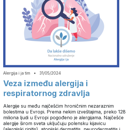
Alergija i ja tim
•
31/05/2024
Veza između alergija i
respiratornog zdravlja
Alergije su među najčešćim hroničnim nezaraznim
bolestima u Evropi. Prema nekim izveštajima, preko 128
miliona ljudi u Evropi pogođeno je alergijama. Najčešće
alergije širom sveta uključuju polensku kijavicu
(alergijski rinitis), atopijski dermatitis, neurodermatitis i