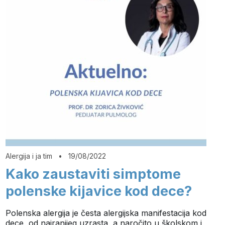
Alergija i ja tim
•
19/08/2022
Kako zaustaviti simptome
polenske kijavice kod dece?
Polenska alergija je česta alergijska manifestacija kod
dece, od najranijeg uzrasta, a naročito u školskom i