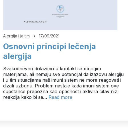
Alergija i ja tim
•
17/09/2021
Osnovni principi lečenja
alergija
Svakodnevno dolazimo u kontakt sa mnogim
materijama, ali nemaju sve potencijal da izazovu alergiju
i u tim situacijama naš imuni sistem ne mora reagovati i
dizati uzbunu. Problem nastaje kada imuni sistem ove
supstance prepozna kao opasnost i aktivira čitav niz
reakcija kako bi se…
Read more