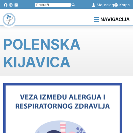
Pretraga
Moj nalog
Korpa
za:
NAVIGACIJA
POLENSKA
KIJAVICA