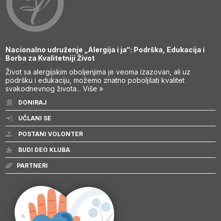
Nacionalno udruženje „Alergija i ja“: Podrška, Edukacija i
Borba za Kvalitetniji Život
Život sa alergijskim oboljenjima je veoma izazovan, ali uz
podršku i edukaciju, možemo znatno poboljšati kvalitet
svakodnevnog života...
Više »
DONIRAJ
UČLANI SE
POSTANI VOLONTER
BUDI DEO KLUBA
PARTNERI