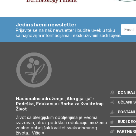
Jedinstveni newsletter
Prijavite se na naš newsletter i budite uvek u toku
sa najnovijim informacijama i ekskluzivnim sadržajem.
DONIRAJ
Nacionalno udruženje „Alergija i ja“:
UČLANI S
Podrška, Edukacija i Borba za Kvalitetniji
Život
POSTANI
Život sa alergijskim oboljenjima je veoma
BUDI DEO
izazovan, ali uz podršku i edukaciju, možemo
znatno poboljšati kvalitet svakodnevnog
PARTNERI
života...
Više »