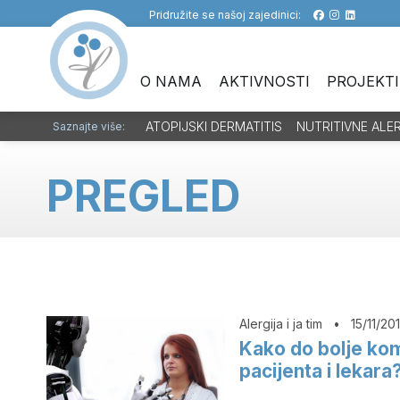
Pridružite se našoj zajedinici:
O NAMA
AKTIVNOSTI
PROJEKTI
ATOPIJSKI DERMATITIS
NUTRITIVNE ALE
Saznajte više:
PREGLED
Alergija i ja tim
•
15/11/20
Kako do bolje ko
pacijenta i lekara