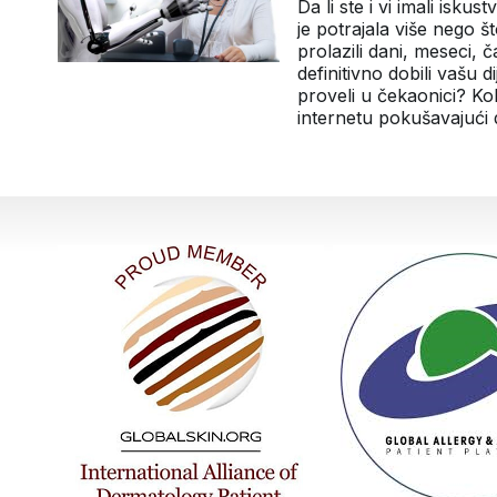
Da li ste i vi imali isku
je potrajala više nego št
prolazili dani, meseci, 
definitivno dobili vašu d
proveli u čekaonici? Kol
internetu pokušavajuć