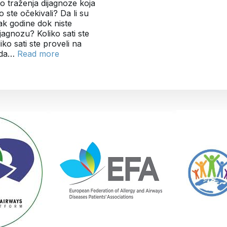
stvo traženja dijagnoze koja
o ste očekivali? Da li su
čak godine dok niste
ijagnozu? Koliko sati ste
iko sati ste proveli na
i da…
Read more