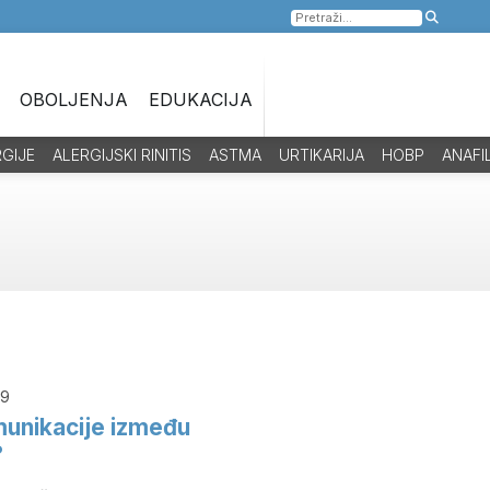
Pretraga
za:
OBOLJENJA
EDUKACIJA
RGIJE
ALERGIJSKI RINITIS
ASTMA
URTIKARIJA
HOBP
ANAFI
19
munikacije između
?