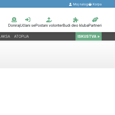
Moj nalog
Korpa
Doniraj
Učlani se
Postani volonter
Budi deo kluba
Partneri
LAKSA
ATOPIJA
ISKUSTVA »