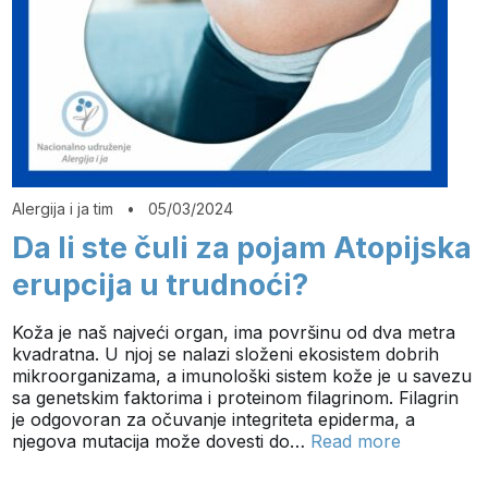
Alergija i ja tim
•
05/03/2024
Da li ste čuli za pojam Atopijska
erupcija u trudnoći?
Koža je naš najveći organ, ima površinu od dva metra
kvadratna. U njoj se nalazi složeni ekosistem dobrih
mikroorganizama, a imunološki sistem kože je u savezu
sa genetskim faktorima i proteinom filagrinom. Filagrin
je odgovoran za očuvanje integriteta epiderma, a
njegova mutacija može dovesti do…
Read more