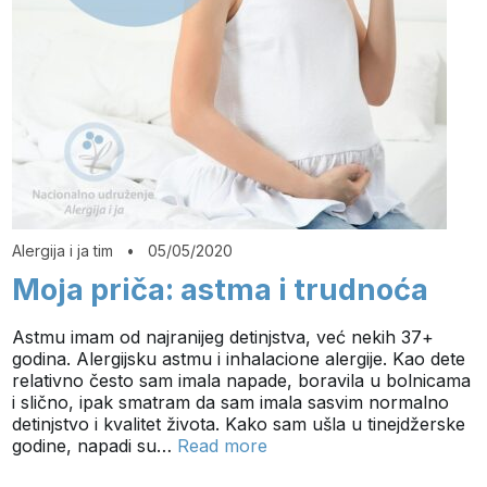
Alergija i ja tim
•
05/05/2020
Moja priča: astma i trudnoća
Astmu imam od najranijeg detinjstva, već nekih 37+
godina. Alergijsku astmu i inhalacione alergije. Kao dete
relativno često sam imala napade, boravila u bolnicama
i slično, ipak smatram da sam imala sasvim normalno
detinjstvo i kvalitet života. Kako sam ušla u tinejdžerske
godine, napadi su…
Read more