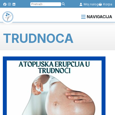
Pretraga
Moj nalog
Korpa
za:
NAVIGACIJA
TRUDNOCA