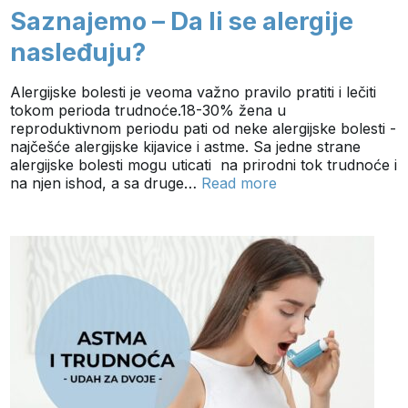
Saznajemo – Da li se alergije
nasleđuju?
Alergijske bolesti je veoma važno pravilo pratiti i lečiti
tokom perioda trudnoće.18-30% žena u
reproduktivnom periodu pati od neke alergijske bolesti -
najčešće alergijske kijavice i astme. Sa jedne strane
alergijske bolesti mogu uticati na prirodni tok trudnoće i
na njen ishod, a sa druge…
Read more