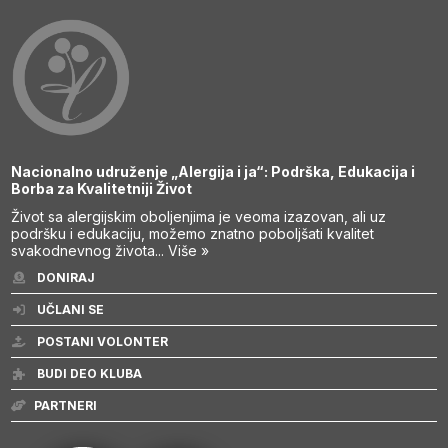
Nacionalno udruženje „Alergija i ja“: Podrška, Edukacija i
Borba za Kvalitetniji Život
Život sa alergijskim oboljenjima je veoma izazovan, ali uz
podršku i edukaciju, možemo znatno poboljšati kvalitet
svakodnevnog života...
Više »
DONIRAJ
UČLANI SE
POSTANI VOLONTER
BUDI DEO KLUBA
PARTNERI