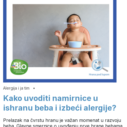
Alergija i ja tim
•
Kako uvoditi namirnice u
ishranu beba i izbeći alergije?
Prelazak na čvrstu hranu je važan momenat u razvoju
beba. Glavne smernice o uvođenju prve hrane bebama