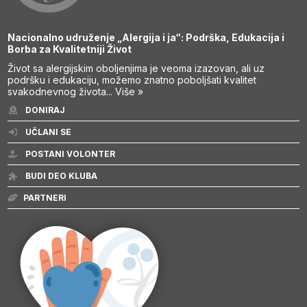
Nacionalno udruženje „Alergija i ja“: Podrška, Edukacija i
Borba za Kvalitetniji Život
Život sa alergijskim oboljenjima je veoma izazovan, ali uz
podršku i edukaciju, možemo znatno poboljšati kvalitet
svakodnevnog života...
Više »
DONIRAJ
UČLANI SE
POSTANI VOLONTER
BUDI DEO KLUBA
PARTNERI