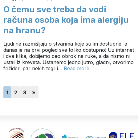
O čemu sve treba da vodi
računa osoba koja ima alergiju
na hranu?
Ljudi ne razmišljaju o stvarima koje su im dostupne, a
danas je na prvi pogled sve toliko dostupno! Uz internet
i dva klika, dobijemo ceo obrok na ruke, a da nismo ni
ustali iz kreveta. Ustanemo jedno jutro, gladni, otvorimo
frižider, par nekih tegli i…
Read more
1
2
3
»