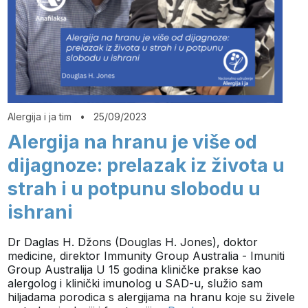
Alergija i ja tim
•
25/09/2023
Alergija na hranu je više od
dijagnoze: prelazak iz života u
strah i u potpunu slobodu u
ishrani
Dr Daglas H. Džons (Douglas H. Jones), doktor
medicine, direktor Immunity Group Australia - Imuniti
Group Australija U 15 godina kliničke prakse kao
alergolog i klinički imunolog u SAD-u, služio sam
hiljadama porodica s alergijama na hranu koje su živele