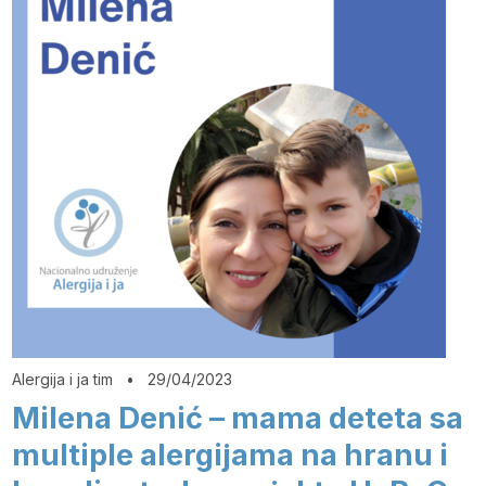
Alergija i ja tim
•
29/04/2023
Milena Denić – mama deteta sa
multiple alergijama na hranu i