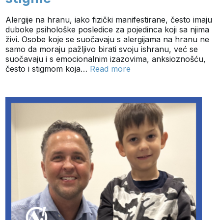
Alergije na hranu, iako fizički manifestirane, često imaju
duboke psihološke posledice za pojedinca koji sa njima
živi. Osobe koje se suočavaju s alergijama na hranu ne
samo da moraju pažljivo birati svoju ishranu, već se
suočavaju i s emocionalnim izazovima, anksioznošću,
često i stigmom koja…
Read more