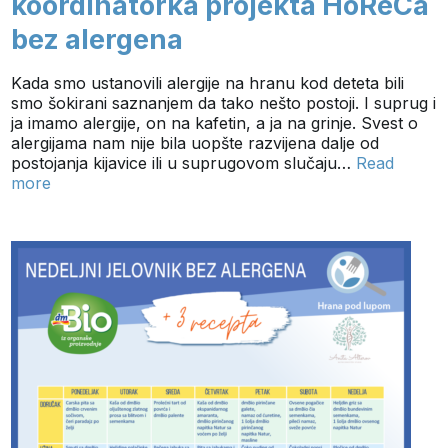
koordinatorka projekta HoReCa
bez alergena
Kada smo ustanovili alergije na hranu kod deteta bili
smo šokirani saznanjem da tako nešto postoji. I suprug i
ja imamo alergije, on na kafetin, a ja na grinje. Svest o
alergijama nam nije bila uopšte razvijena dalje od
postojanja kijavice ili u suprugovom slučaju…
Read
more