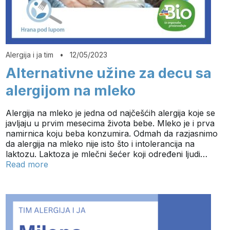
Alergija i ja tim
•
12/05/2023
Alternativne užine za decu sa
alergijom na mleko
Alergija na mleko je jedna od najčešćih alergija koje se
javljaju u prvim mesecima života bebe. Mleko je i prva
namirnica koju beba konzumira. Odmah da razjasnimo
da alergija na mleko nije isto što i intolerancija na
laktozu. Laktoza je mlečni šećer koji određeni ljudi…
Read more