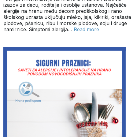
izazov za decu, roditelje i osoblje ustanova. Najčešće
alergije na hranu među decom predškolskog i rano
školskog uzrasta uključuju mleko, jaja, kikiriki, orašaste
plodove, pšenicu, ribu i morske plodove, soju i druge
namirnice. Simptomi alergija…
Read more