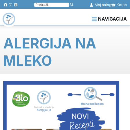
Pretraga
Moj nalog
Korpa
za:
NAVIGACIJA
ALERGIJA NA
MLEKO