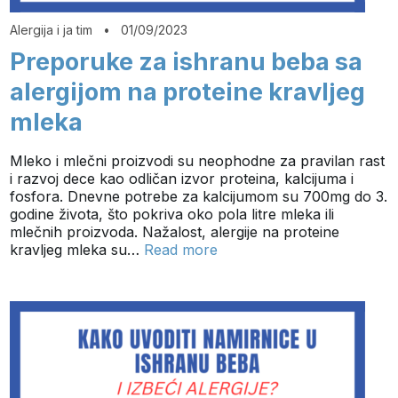
Alergija i ja tim
•
01/09/2023
Preporuke za ishranu beba sa
alergijom na proteine kravljeg
mleka
Mleko i mlečni proizvodi su neophodne za pravilan rast
i razvoj dece kao odličan izvor proteina, kalcijuma i
fosfora. Dnevne potrebe za kalcijumom su 700mg do 3.
godine života, što pokriva oko pola litre mleka ili
mlečnih proizvoda. Nažalost, alergije na proteine
kravljeg mleka su…
Read more