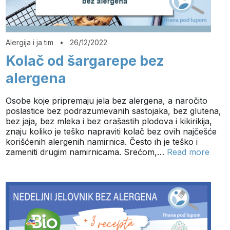
Alergija i ja tim
•
26/12/2022
Kolač od šargarepe bez
alergena
Osobe koje pripremaju jela bez alergena, a naročito
poslastice bez podrazumevanih sastojaka, bez glutena,
bez jaja, bez mleka i bez orašastih plodova i kikirikija,
znaju koliko je teško napraviti kolač bez ovih najčešće
korišćenih alergenih namirnica. Često ih je teško i
zameniti drugim namirnicama. Srećom,…
Read more