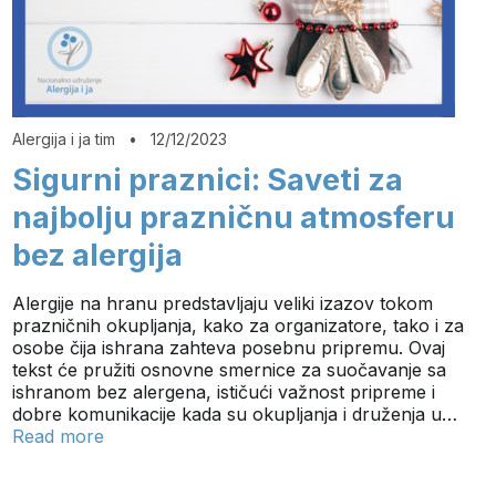
Alergija i ja tim
•
12/12/2023
Sigurni praznici: Saveti za
najbolju prazničnu atmosferu
bez alergija
Alergije na hranu predstavljaju veliki izazov tokom
prazničnih okupljanja, kako za organizatore, tako i za
osobe čija ishrana zahteva posebnu pripremu. Ovaj
tekst će pružiti osnovne smernice za suočavanje sa
ishranom bez alergena, ističući važnost pripreme i
dobre komunikacije kada su okupljanja i druženja u…
Read more