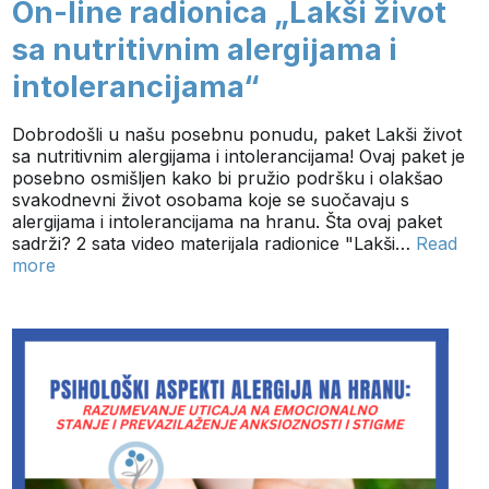
On-line radionica „Lakši život
sa nutritivnim alergijama i
intolerancijama“
Dobrodošli u našu posebnu ponudu, paket Lakši život
sa nutritivnim alergijama i intolerancijama! Ovaj paket je
posebno osmišljen kako bi pružio podršku i olakšao
svakodnevni život osobama koje se suočavaju s
alergijama i intolerancijama na hranu. Šta ovaj paket
sadrži? 2 sata video materijala radionice "Lakši…
Read
more