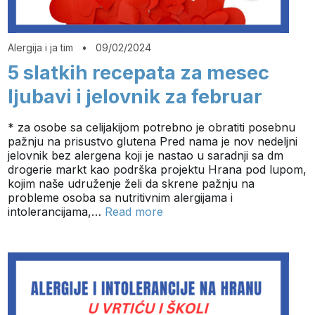
Alergija i ja tim
•
09/02/2024
5 slatkih recepata za mesec
ljubavi i jelovnik za februar
* za osobe sa celijakijom potrebno je obratiti posebnu
pažnju na prisustvo glutena Pred nama je nov nedeljni
jelovnik bez alergena koji je nastao u saradnji sa dm
drogerie markt kao podrška projektu Hrana pod lupom,
kojim naše udruženje želi da skrene pažnju na
probleme osoba sa nutritivnim alergijama i
intolerancijama,…
Read more