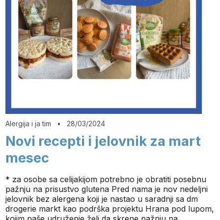
Alergija i ja tim
•
28/03/2024
Novi recepti i jelovnik za mart
mesec
* za osobe sa celijakijom potrebno je obratiti posebnu
pažnju na prisustvo glutena Pred nama je nov nedeljni
jelovnik bez alergena koji je nastao u saradnji sa dm
drogerie markt kao podrška projektu Hrana pod lupom,
kojim naše udruženje želi da skrene pažnju na