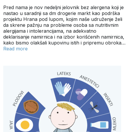
Pred nama je nov nedeljni jelovnik bez alergena koji je
nastao u saradnji sa dm drogerie markt kao podrška
projektu Hrana pod lupom, kojim naše udruženje želi
da skrene pažnju na probleme osoba sa nutritivnim
alergijama i intolerancijama, na adekvatno
deklarisanje namirnica i na izbor korišćenih namirnica,
kako bismo olakšali kupovinu istih i pripremu obroka…
Read more