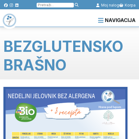
Pretraga
Moj nalog
Korpa
za:
NAVIGACIJA
BEZGLUTENSKO
BRAŠNO