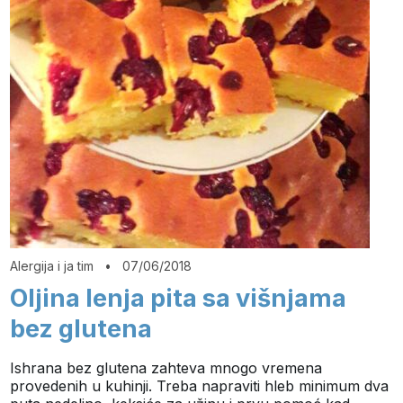
Alergija i ja tim
•
07/06/2018
Oljina lenja pita sa višnjama
bez glutena
Ishrana bez glutena zahteva mnogo vremena
provedenih u kuhinji. Treba napraviti hleb minimum dva