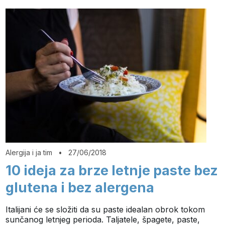
Alergija i ja tim
•
27/06/2018
10 ideja za brze letnje paste bez
glutena i bez alergena
Italijani će se složiti da su paste idealan obrok tokom
sunčanog letnjeg perioda. Taljatele, špagete, paste,