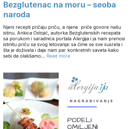
Bezglutenac na moru – seoba
naroda
Njeni recepti pričaju priču, a njene priče govore našu
istinu. Ankica Ostojić, autorka Bezglutenskih recepata
sa porukom i saradnica portala Alergija i ja nam prenosi
istinitu priču sa svog letovanja: sa čime se sve susrela i
šta je doživela i daje nam par konkretnih saveta kako
sebi da olakšamo…
Read more