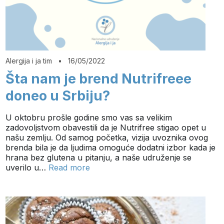
Alergija i ja tim
•
16/05/2022
Šta nam je brend Nutrifreee
doneo u Srbiju?
U oktobru prošle godine smo vas sa velikim
zadovoljstvom obavestili da je Nutrifree stigao opet u
našu zemlju. Od samog početka, vizija uvoznika ovog
brenda bila je da ljudima omoguće dodatni izbor kada je
hrana bez glutena u pitanju, a naše udruženje se
uverilo u…
Read more