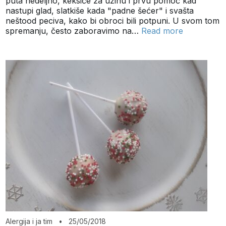
puta nedeljno, keksiće za užinu i prvu pomoć kad
nastupi glad, slatkiše kada "padne šećer" i svašta
neštood peciva, kako bi obroci bili potpuni. U svom tom
spremanju, često zaboravimo na…
Read more
Alergija i ja tim
•
25/05/2018