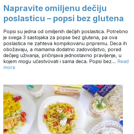
Napravite omiljenu dečiju
poslasticu – popsi bez glutena
Popsi su jedna od omiljenih dečijih poslastica. Potrebno
je svega 3 sastojaka za popse bez glutena, pa ova
poslastica ne zahteva kompikovanu pripremu. Deca ih
obožavaju, a mamama dodatno zadovoljstvo, pored
dečijeg uživanja, pričinjava jednostavno pravljenje, u
kojem mogu učestvovati i sama deca. Popsi bez…
Read
more