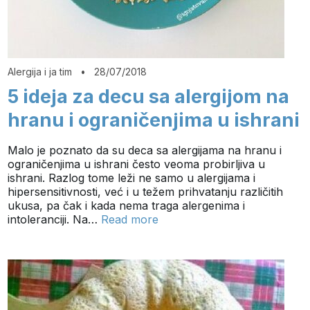
Alergija i ja tim
•
28/07/2018
5 ideja za decu sa alergijom na
hranu i ograničenjima u ishrani
Malo je poznato da su deca sa alergijama na hranu i
ograničenjima u ishrani često veoma probirljiva u
ishrani. Razlog tome leži ne samo u alergijama i
hipersensitivnosti, već i u težem prihvatanju različitih
ukusa, pa čak i kada nema traga alergenima i
intoleranciji. Na…
Read more