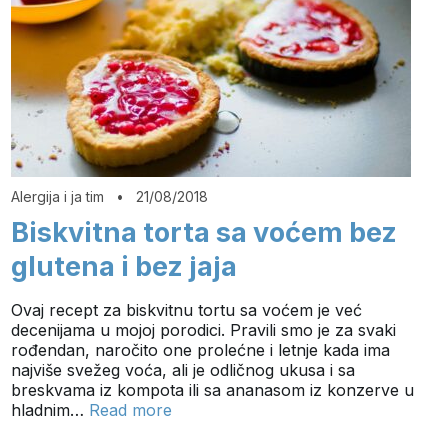
Alergija i ja tim
•
21/08/2018
Biskvitna torta sa voćem bez
glutena i bez jaja
Ovaj recept za biskvitnu tortu sa voćem je već
decenijama u mojoj porodici. Pravili smo je za svaki
rođendan, naročito one prolećne i letnje kada ima
najviše svežeg voća, ali je odličnog ukusa i sa
breskvama iz kompota ili sa ananasom iz konzerve u
hladnim…
Read more