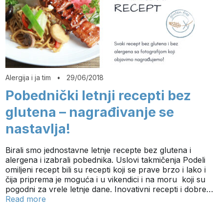
Alergija i ja tim
•
29/06/2018
Pobednički letnji recepti bez
glutena – nagrađivanje se
nastavlja!
Birali smo jednostavne letnje recepte bez glutena i
alergena i izabrali pobednika. Uslovi takmičenja Podeli
omiljeni recept bili su recepti koji se prave brzo i lako i
čija priprema je moguća i u vikendici i na moru koji su
pogodni za vrele letnje dane. Inovativni recepti i dobre…
Read more