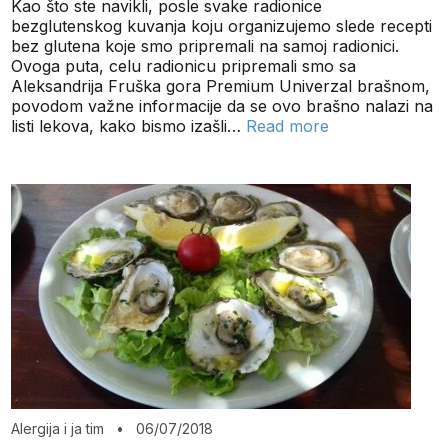
Kao što ste navikli, posle svake radionice
bezglutenskog kuvanja koju organizujemo slede recepti
bez glutena koje smo pripremali na samoj radionici.
Ovoga puta, celu radionicu pripremali smo sa
Aleksandrija Fruška gora Premium Univerzal brašnom,
povodom važne informacije da se ovo brašno nalazi na
listi lekova, kako bismo izašli…
Read more
Alergija i ja tim
•
06/07/2018