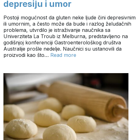
depresiju i umor
Postoji mogućnost da gluten neke ljude čini depresivnim
ili umornim, a često može da bude i razlog želudačnih
problema, utvrdilo je istraživanje naučnika sa
Univerziteta La Troub iz Melburna, predstavljeno na
godišnjoj konferenciji Gastroenterološkog društva
Australije prošle nedelje. Naučnici su ustanovili da
proizvodi kao što…
Read more