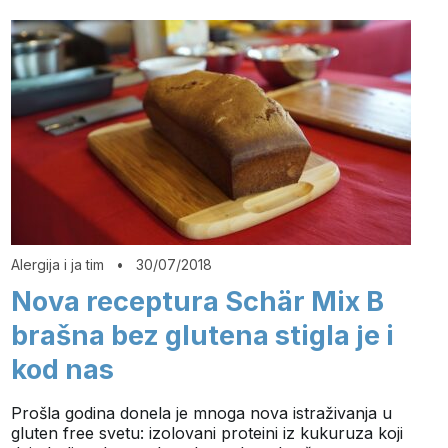
Alergija i ja tim
•
30/07/2018
Nova receptura Schär Mix B
brašna bez glutena stigla je i
kod nas
Prošla godina donela je mnoga nova istraživanja u
gluten free svetu: izolovani proteini iz kukuruza koji