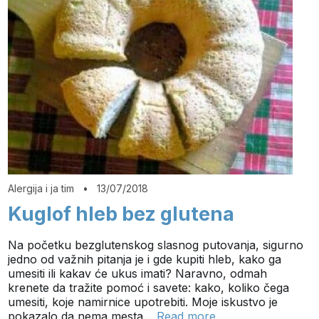
Alergija i ja tim
•
13/07/2018
Kuglof hleb bez glutena
Na početku bezglutenskog slasnog putovanja, sigurno
jedno od važnih pitanja je i gde kupiti hleb, kako ga
umesiti ili kakav će ukus imati? Naravno, odmah
krenete da tražite pomoć i savete: kako, koliko čega
umesiti, koje namirnice upotrebiti. Moje iskustvo je
pokazalo da nema mesta…
Read more