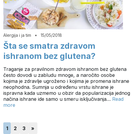
Alergija i ja tim
•
15/05/2018
Šta se smatra zdravom
ishranom bez glutena?
Traganje za pravilnom zdravom ishranom bez glutena
često dovodi u zabludu mnoge, a naročito osobe
kojima je zdravlje ugroženo i kojima je promena ishrane
neophodna. Sumnja u određenu vrstu ishrane je
ispravna kada uzmemo u obzir da popularizacija jednog
načina ishrane ide samo u smeru isključivanja…
Read
more
1
2
3
»