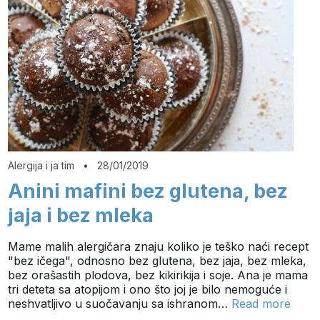
Alergija i ja tim
•
28/01/2019
Anini mafini bez glutena, bez
jaja i bez mleka
Mame malih alergičara znaju koliko je teško naći recept
"bez ičega", odnosno bez glutena, bez jaja, bez mleka,
bez orašastih plodova, bez kikirikija i soje. Ana je mama
tri deteta sa atopijom i ono što joj je bilo nemoguće i
neshvatljivo u suočavanju sa ishranom…
Read more