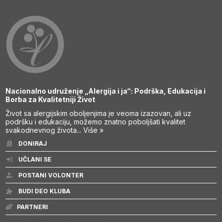
Nacionalno udruženje „Alergija i ja“: Podrška, Edukacija i
Borba za Kvalitetniji Život
Život sa alergijskim oboljenjima je veoma izazovan, ali uz
podršku i edukaciju, možemo znatno poboljšati kvalitet
svakodnevnog života...
Više »
DONIRAJ
UČLANI SE
POSTANI VOLONTER
BUDI DEO KLUBA
PARTNERI