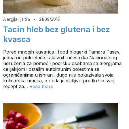
Alergija i ja tim
•
21/09/2018
Tacin hleb bez glutena i bez
kvasca
Pored mnogih kuvarica i food blogerki Tamara Tasev,
jedna od pokretača i aktivnih učestnika Nacionalnog
udruženja za pomoć i podršku osobama sa alergijama,
celijakijom i ostalim autoimunim bolestima sa
ograničenjima u ishrani, dugo nije pokazivala svoja
kulinarska umeća, a onda je stidljivo predložila svoj
recept za…
Read more