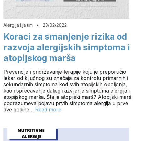
Alergija i ja tim
•
23/02/2022
Koraci za smanjenje rizika od
razvoja alergijskih simptoma i
atopijskog marša
Prevencija i pridržavanje terapije koju je preporučio
lekar od ključnog su značaja za kontrolu primarnih i
sekundarnih simptoma kod svih atopijskih oboljenja,
kao i sprečavanje daljeg razvijanja simptoma alergija i
atopijskog marša. Šta je atopijski marš? Atopijski marš
podrazumeva pojavu prvih simptoma alergija u prve
dve godine…
Read more