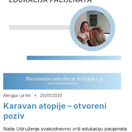
Alergija i ja tim
•
20/01/2020
Karavan atopije – otvoreni
poziv
Naše Udruženje svakodnevno vrši edukaciju pacijenata