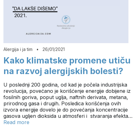
Alergija i ja tim
•
26/01/2021
Kako klimatske promene utiču
na razvoj alergijskih bolesti?
U poslednji 200 godina, od kad je počela industrijska
revolucija, povećano je korišćenje energije dobijene iz
fosilnih goriva, poput uglja, naftnih derivata, metana,
prirodnog gasa i drugih. Posledica korišćenja ovih
izvora energije dovelo je do povećanja koncentracije
gasova ugljen dioksida u atmosferi i stvaranja efekta…
Read more