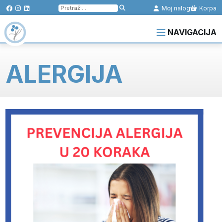
Pretraga
Moj nalog
Korpa
za:
NAVIGACIJA
ALERGIJA