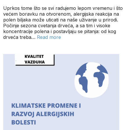
Uprkos tome što se svi radujemo lepom vremenu i što
većem boravku na otvorenom, alergijska reakcija na
polen biljaka može uticati na naše uživanje u prirodi.
Počinje sezona cvetanja drveća, a sa tim i visoke
koncentracije polena i postavljaju se pitanja: od kog
drveća treba…
Read more