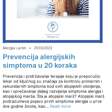
Alergija i ja tim
•
21/03/2023
Prevencija alergijskih
simptoma u 20 koraka
Prevencija i pridržavanje terapije koju je preporučio
lekar od ključnog su značaja za kontrolu primarnih i
sekundarnih simptoma kod svih atopijskih oboljenja,
kao i sprečavanje daljeg razvijanja simptoma alergija i
atopijskog marša. Šta je atopijski marš? Atopijski marš
podrazumeva pojavu prvih simptoma alergija u prve
dve godine života, kao…
Read more