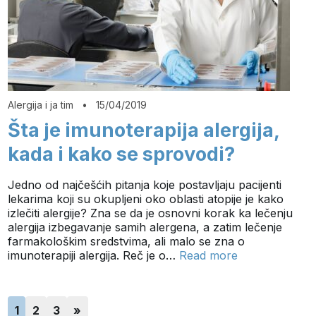
Alergija i ja tim
•
15/04/2019
Šta je imunoterapija alergija,
kada i kako se sprovodi?
Jedno od najčešćih pitanja koje postavljaju pacijenti
lekarima koji su okupljeni oko oblasti atopije je kako
izlečiti alergije? Zna se da je osnovni korak ka lečenju
alergija izbegavanje samih alergena, a zatim lečenje
farmakološkim sredstvima, ali malo se zna o
imunoterapiji alergija. Reč je o…
Read more
1
2
3
»