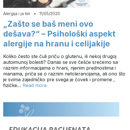
Alergija i ja tim
•
11/05/2020
„Zašto se baš meni ovo
dešava?“ – Psihološki aspekt
alergije na hranu i celijakije
Koliko često ste čuli priču o glutenu, ili nekoj drugoj
autoimunoj bolesti? Danas se sve češće srećemo sa
raznim informacijama o hrani, njenim prednostima i
manama, priča se o raznim netolerancijama, ali ono što
je svima zajedničko pre svega je čovek i promene ,
fizičke…
Read more