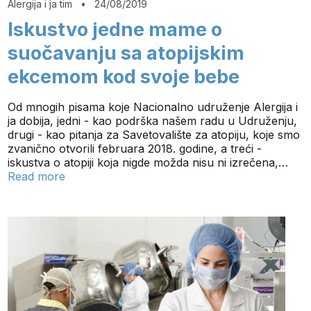
Alergija i ja tim
•
24/08/2019
Iskustvo jedne mame o
suočavanju sa atopijskim
ekcemom kod svoje bebe
Od mnogih pisama koje Nacionalno udruženje Alergija i
ja dobija, jedni - kao podrška našem radu u Udruženju,
drugi - kao pitanja za Savetovalište za atopiju, koje smo
zvanično otvorili februara 2018. godine, a treći -
iskustva o atopiji koja nigde možda nisu ni izrečena,…
Read more