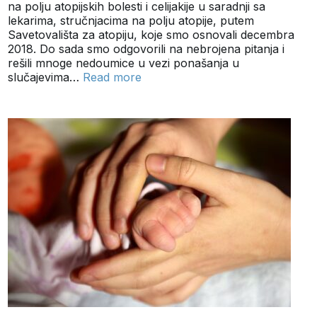
na polju atopijskih bolesti i celijakije u saradnji sa
lekarima, stručnjacima na polju atopije, putem
Savetovališta za atopiju, koje smo osnovali decembra
2018. Do sada smo odgovorili na nebrojena pitanja i
rešili mnoge nedoumice u vezi ponašanja u
slučajevima…
Read more