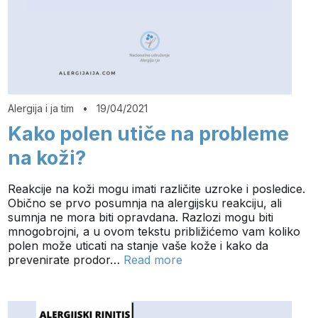
Alergija i ja tim
•
19/04/2021
Kako polen utiče na probleme
na koži?
Reakcije na koži mogu imati različite uzroke i posledice.
Obično se prvo posumnja na alergijsku reakciju, ali
sumnja ne mora biti opravdana. Razlozi mogu biti
mnogobrojni, a u ovom tekstu približićemo vam koliko
polen može uticati na stanje vaše kože i kako da
prevenirate prodor…
Read more