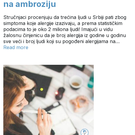
na ambroziju
Stručnjaci procenjuju da trećina ljudi u Srbiji pati zbog
simptoma koje alergije izazivaju, a prema statističkim
podacima to je oko 2 miliona ljudi! Imajući u vidu
žalosnu činjenicu da je broj alergija iz godine u godinu
sve veći i broj ljudi koji su pogođeni alergijama na…
Read more