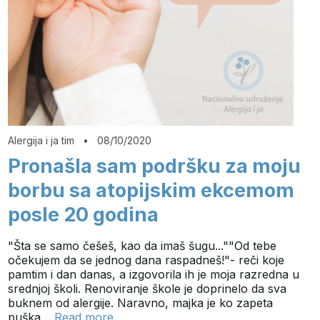
Alergija i ja tim
•
08/10/2020
Pronašla sam podršku za moju
borbu sa atopijskim ekcemom
posle 20 godina
"Šta se samo češeš, kao da imaš šugu...""Od tebe
očekujem da se jednog dana raspadneš!"- reči koje
pamtim i dan danas, a izgovorila ih je moja razredna u
srednjoj školi. Renoviranje škole je doprinelo da sva
buknem od alergije. Naravno, majka je ko zapeta
puška…
Read more