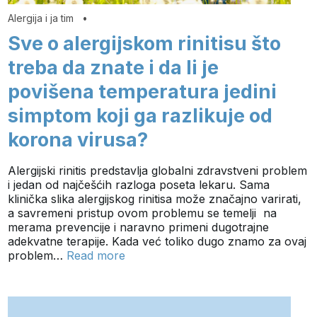
Alergija i ja tim
•
Sve o alergijskom rinitisu što
treba da znate i da li je
povišena temperatura jedini
simptom koji ga razlikuje od
korona virusa?
Alergijski rinitis predstavlja globalni zdravstveni problem
i jedan od najčešćih razloga poseta lekaru. Sama
klinička slika alergijskog rinitisa može značajno varirati,
a savremeni pristup ovom problemu se temelji na
merama prevencije i naravno primeni dugotrajne
adekvatne terapije. Kada već toliko dugo znamo za ovaj
problem…
Read more