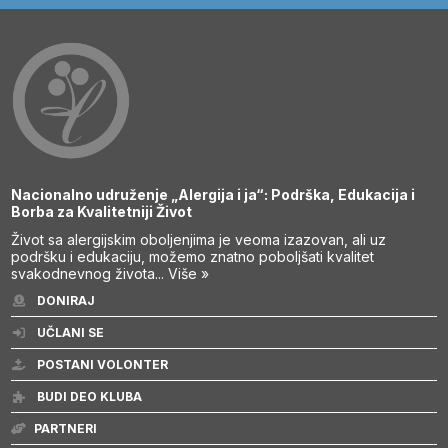
Nacionalno udruženje „Alergija i ja“: Podrška, Edukacija i
Borba za Kvalitetniji Život
Život sa alergijskim oboljenjima je veoma izazovan, ali uz
podršku i edukaciju, možemo znatno poboljšati kvalitet
svakodnevnog života...
Više »
DONIRAJ
UČLANI SE
POSTANI VOLONTER
BUDI DEO KLUBA
PARTNERI