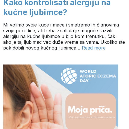
Kako kontrolisati alergiju na
kućne ljubimce?
Mi volimo svoje kuce i mace i smatramo ih članovima
svoje porodice, ali treba znati da je moguće razviti
alergiju na kućne ljubimce u bilo kom trenutku, čak i
ako je taj ljubimac već duže vreme sa vama. Ukoliko ste
pak dobili novog kućnog ljubimca…
Read more