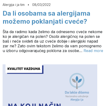
Alergija i ja tim
•
08/03/2022
Da li osobama sa alergijama
možemo poklanjati cveće?
Šta da radimo kada želimo da odnesemo cveće nekome
ko je alergičan na polen? Osobi alergičnoj na polen se
baš i neće svideti da uz cveće dobije i alergijski napad
zar ne? Zato ovim tekstom želimo da vam pomognemo
u izboru odgovarajućeg poklona za osobe…
Read more