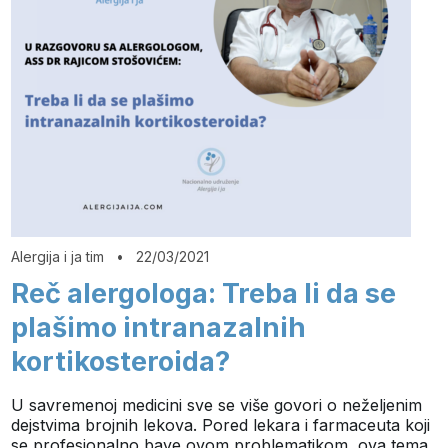
Alergija i ja tim
•
22/03/2021
Reč alergologa: Treba li da se
plašimo intranazalnih
kortikosteroida?
U savremenoj medicini sve se više govori o neželjenim
dejstvima brojnih lekova. Pored lekara i farmaceuta koji
se profesionalno bave ovom problematikom, ova tema