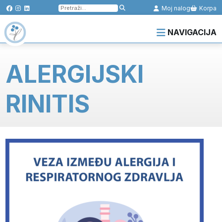
Pretraga
Moj nalog
Korpa
za:
NAVIGACIJA
ALERGIJSKI
RINITIS