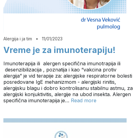
Alergija i ja tim
•
11/01/2023
Vreme je za imunoterapiju!
Imunoterapija ili alergen specifična imunotrapija ili
desenzibilizacija , poznatija i kao “vakcina protiv
alergija” je vid terapije za: alergijske respiratorne bolesti
posredovane IgE mehanizmom - alergijski rinitis,
alergijsku blagu i dobro kontrolisanu stabilnu astmu, za
alergijski konjuktivitis, alergije na ubod insekta. Alergen
specifična imunoterapija je…
Read more