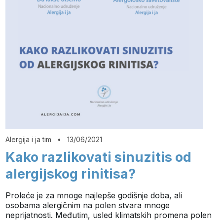
Alergija i ja tim
•
13/06/2021
Kako razlikovati sinuzitis od
alergijskog rinitisa?
Proleće je za mnoge najlepše godišnje doba, ali
osobama alergičnim na polen stvara mnoge
neprijatnosti. Međutim, usled klimatskih promena polen