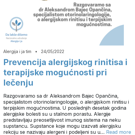
Alergija i ja tim
•
24/05/2022
Prevencija alergijskog rinitisa i
terapijske mogućnosti pri
lečenju
Razgovaramo sa dr Aleksandrom Bajec Opančina,
specijalistom otorinolaringologije, o alergijskom rinitisu i
terpijskim mogućnostima. U poslednjih desetak godina
alergijske bolesti su u stalnom porastu. Alergije
predstavljaju preosetljivost imunog sistema na neku
supstancu. Supstance koje mogu izazvati alergijsku
rekciju se nazivaju alergeni i podeljeni su u…
Read more