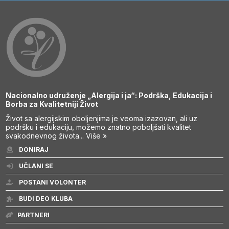
Nacionalno udruženje „Alergija i ja“: Podrška, Edukacija i
Borba za Kvalitetniji Život
Život sa alergijskim oboljenjima je veoma izazovan, ali uz
podršku i edukaciju, možemo znatno poboljšati kvalitet
svakodnevnog života...
Više »
DONIRAJ
UČLANI SE
POSTANI VOLONTER
BUDI DEO KLUBA
PARTNERI