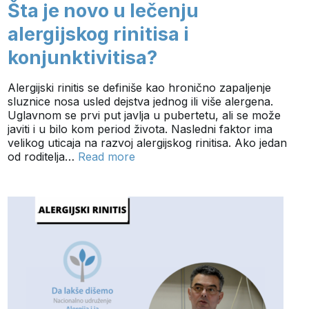
Šta je novo u lečenju
alergijskog rinitisa i
konjunktivitisa?
Alergijski rinitis se definiše kao hronično zapaljenje
sluznice nosa usled dejstva jednog ili više alergena.
Uglavnom se prvi put javlja u pubertetu, ali se može
javiti i u bilo kom period života. Nasledni faktor ima
velikog uticaja na razvoj alergijskog rinitisa. Ako jedan
od roditelja…
Read more