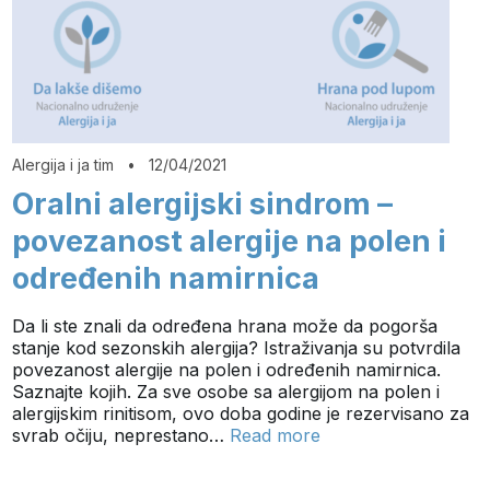
Alergija i ja tim
•
12/04/2021
Oralni alergijski sindrom –
povezanost alergije na polen i
određenih namirnica
Da li ste znali da određena hrana može da pogorša
stanje kod sezonskih alergija? Istraživanja su potvrdila
povezanost alergije na polen i određenih namirnica.
Saznajte kojih. Za sve osobe sa alergijom na polen i
alergijskim rinitisom, ovo doba godine je rezervisano za
svrab očiju, neprestano…
Read more