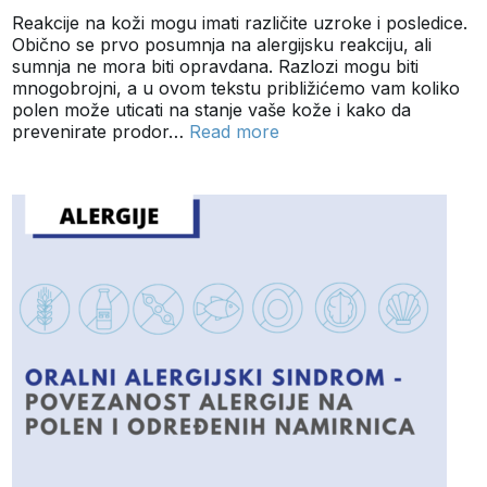
Reakcije na koži mogu imati različite uzroke i posledice.
Obično se prvo posumnja na alergijsku reakciju, ali
sumnja ne mora biti opravdana. Razlozi mogu biti
mnogobrojni, a u ovom tekstu približićemo vam koliko
polen može uticati na stanje vaše kože i kako da
prevenirate prodor…
Read more