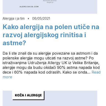
Alergija i ja tim
•
06/05/2021
Kako alergija na polen utiče na
razvoj alergijskog rinitisa i
astme?
Da li ste znali da su alergije povezane sa astmom i da
polenske alergije mogu uticati na razvoj astme? Po
istraživanjima Udruženja Allergy UK iz Velike Britanije,
alergije mogu da budu okidači 90% astma napada kod
dece i 60% napada kod odraslih. Kako se onda…
Read
more