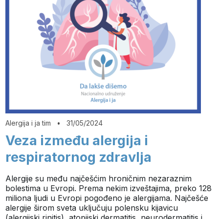
Alergija i ja tim
•
31/05/2024
Veza između alergija i
respiratornog zdravlja
Alergije su među najčešćim hroničnim nezaraznim
bolestima u Evropi. Prema nekim izveštajima, preko 128
miliona ljudi u Evropi pogođeno je alergijama. Najčešće
alergije širom sveta uključuju polensku kijavicu
(alergijski rinitis), atopijski dermatitis, neurodermatitis i