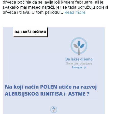
drveća počinje da se javlja još krajem februara, ali je
svakako maj mesec najteži, jer se tada udružuju poleni
drveća i trava. U tom periodu…
Read more