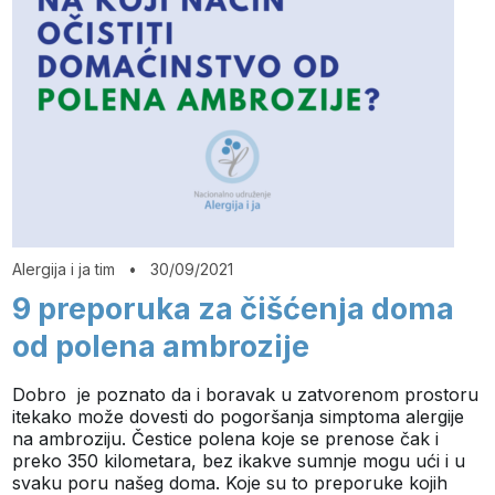
Alergija i ja tim
•
30/09/2021
9 preporuka za čišćenja doma
od polena ambrozije
Dobro je poznato da i boravak u zatvorenom prostoru
itekako može dovesti do pogoršanja simptoma alergije
na ambroziju. Čestice polena koje se prenose čak i
preko 350 kilometara, bez ikakve sumnje mogu ući i u
svaku poru našeg doma. Koje su to preporuke kojih