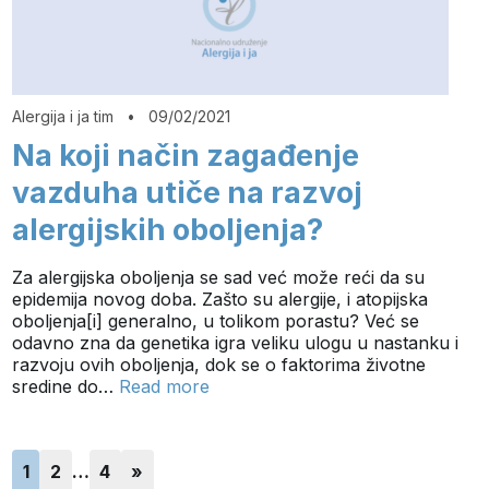
Alergija i ja tim
•
09/02/2021
Na koji način zagađenje
vazduha utiče na razvoj
alergijskih oboljenja?
Za alergijska oboljenja se sad već može reći da su
epidemija novog doba. Zašto su alergije, i atopijska
oboljenja[i] generalno, u tolikom porastu? Već se
odavno zna da genetika igra veliku ulogu u nastanku i
razvoju ovih oboljenja, dok se o faktorima životne
sredine do…
Read more
1
2
…
4
»