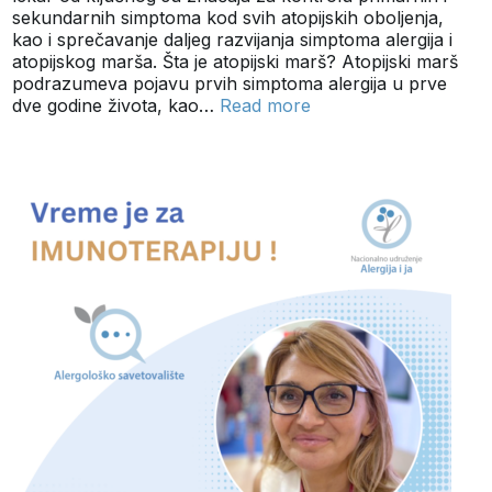
sekundarnih simptoma kod svih atopijskih oboljenja,
kao i sprečavanje daljeg razvijanja simptoma alergija i
atopijskog marša. Šta je atopijski marš? Atopijski marš
podrazumeva pojavu prvih simptoma alergija u prve
dve godine života, kao…
Read more