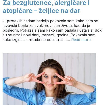
Za bezglutence, alergičare i
atopičare – željice na dar
U proteklih sedam nedelja pokazala sam kako sam se
lavovski borila za svaki novi dan života, kao da je
poslednji. Pokazala sam kako sam padala i ustajala, dok
su se nizali novi dani, meseci i godine. Pokazala sam
kako izgleda - nikada ne odustajati. I…
Read more