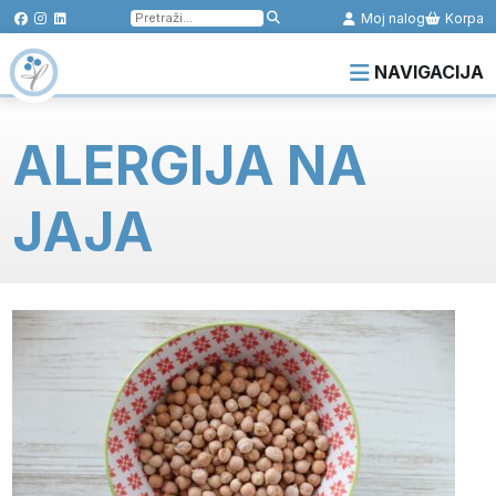
Pretraga
Moj nalog
Korpa
za:
NAVIGACIJA
ALERGIJA NA
JAJA