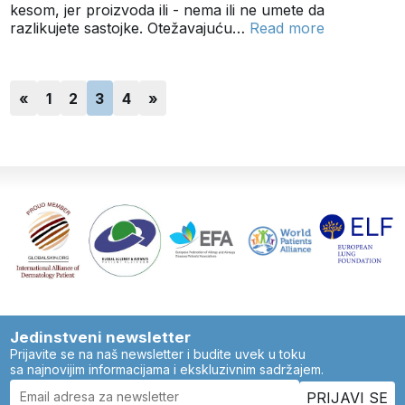
kesom, jer proizvoda ili - nema ili ne umete da
razlikujete sastojke. Otežavajuću…
Read more
«
1
2
3
4
»
Jedinstveni newsletter
Prijavite se na naš newsletter i budite uvek u toku
sa najnovijim informacijama i ekskluzivnim sadržajem.