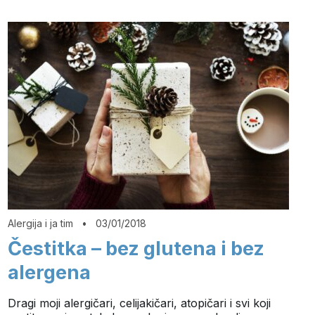
Alergija i ja tim
•
03/01/2018
Čestitka – bez glutena i bez
alergena
Dragi moji alergičari, celijakičari, atopičari i svi koji