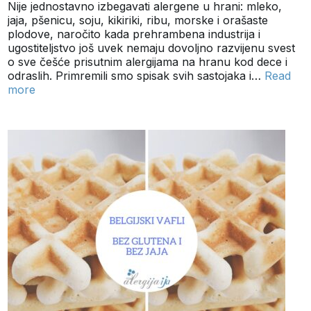
Nije jednostavno izbegavati alergene u hrani: mleko,
jaja, pšenicu, soju, kikiriki, ribu, morske i orašaste
plodove, naročito kada prehrambena industrija i
ugostiteljstvo još uvek nemaju dovoljno razvijenu svest
o sve češće prisutnim alergijama na hranu kod dece i
odraslih. Primremili smo spisak svih sastojaka i…
Read
more