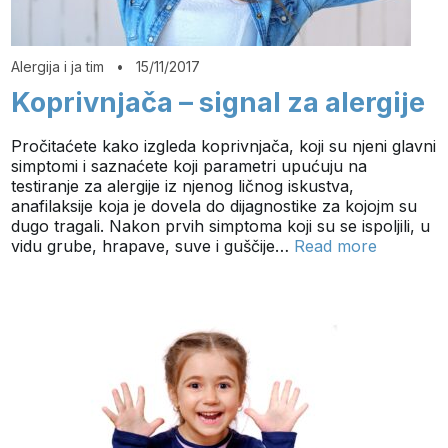
Alergija i ja tim
•
15/11/2017
Koprivnjača – signal za alergije
Pročitaćete kako izgleda koprivnjača, koji su njeni glavni
simptomi i saznaćete koji parametri upućuju na
testiranje za alergije iz njenog ličnog iskustva,
anafilaksije koja je dovela do dijagnostike za kojojm su
dugo tragali. Nakon prvih simptoma koji su se ispoljili, u
vidu grube, hrapave, suve i guščije…
Read more