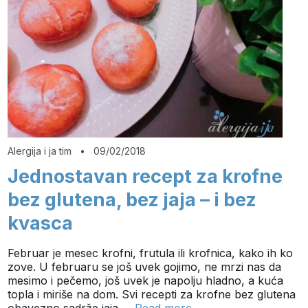
Alergija i ja tim
•
09/02/2018
Jednostavan recept za krofne
bez glutena, bez jaja – i bez
kvasca
Februar je mesec krofni, frutula ili krofnica, kako ih ko
zove. U februaru se još uvek gojimo, ne mrzi nas da
mesimo i pečemo, još uvek je napolju hladno, a kuća
topla i miriše na dom. Svi recepti za krofne bez glutena
obavezno sadrže jaja,…
Read more