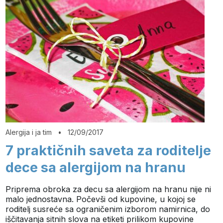
Alergija i ja tim
•
12/09/2017
7 praktičnih saveta za roditelje
dece sa alergijom na hranu
Priprema obroka za decu sa alergijom na hranu nije ni
malo jednostavna. Počevši od kupovine, u kojoj se
roditelj susreće sa ograničenim izborom namirnica, do
iščitavanja sitnih slova na etiketi prilikom kupovine