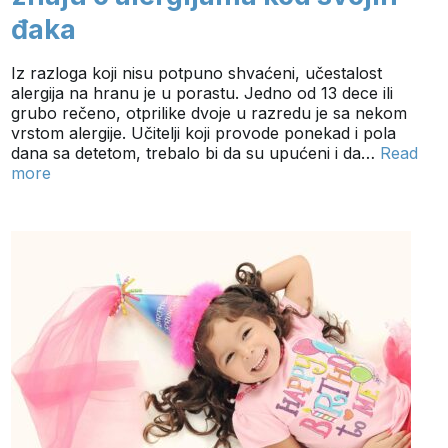
đaka
Iz razloga koji nisu potpuno shvaćeni, učestalost
alergija na hranu je u porastu. Jedno od 13 dece ili
grubo rečeno, otprilike dvoje u razredu je sa nekom
vrstom alergije. Učitelji koji provode ponekad i pola
dana sa detetom, trebalo bi da su upućeni i da…
Read
more