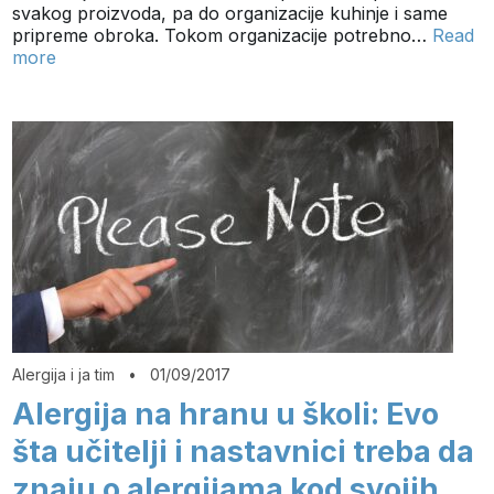
svakog proizvoda, pa do organizacije kuhinje i same
pripreme obroka. Tokom organizacije potrebno…
Read
more
Alergija i ja tim
•
01/09/2017
Alergija na hranu u školi: Evo
šta učitelji i nastavnici treba da
znaju o alergijama kod svojih