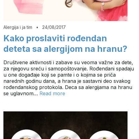
Alergija i ja tim
•
24/08/2017
Kako proslaviti rođendan
deteta sa alergijom na hranu?
Društvene aktivnosti i zabave su veoma važne za dete,
za njegovu sreću i samopoštovanje. Rođendani spadaju
u one događaje koji se pamte i o kojima se priča
narednih godinu dana, a hrana je sastavni deo svakog
rođendanskog protokola. Deca sa alergijama na hranu
se uglavnom…
Read more