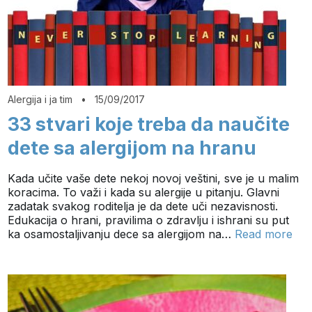
Alergija i ja tim
•
15/09/2017
33 stvari koje treba da naučite
dete sa alergijom na hranu
Kada učite vaše dete nekoj novoj veštini, sve je u malim
koracima. To važi i kada su alergije u pitanju. Glavni
zadatak svakog roditelja je da dete uči nezavisnosti.
Edukacija o hrani, pravilima o zdravlju i ishrani su put
ka osamostaljivanju dece sa alergijom na…
Read more