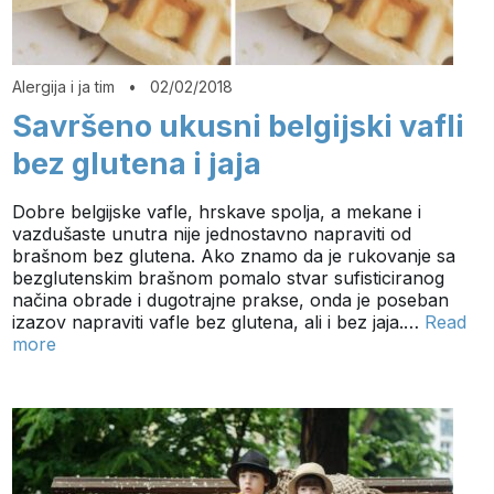
Alergija i ja tim
•
02/02/2018
Savršeno ukusni belgijski vafli
bez glutena i jaja
Dobre belgijske vafle, hrskave spolja, a mekane i
vazdušaste unutra nije jednostavno napraviti od
brašnom bez glutena. Ako znamo da je rukovanje sa
bezglutenskim brašnom pomalo stvar sufisticiranog
načina obrade i dugotrajne prakse, onda je poseban
izazov napraviti vafle bez glutena, ali i bez jaja.…
Read
more