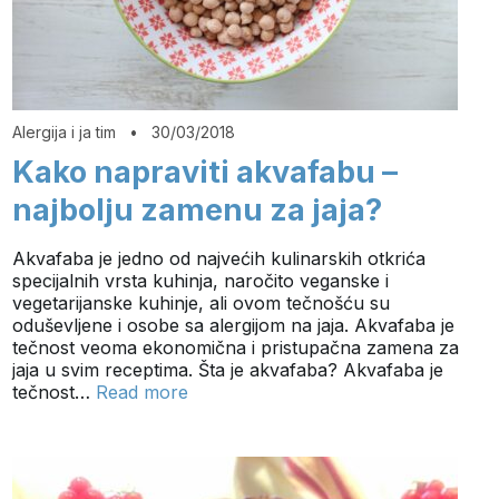
Alergija i ja tim
•
30/03/2018
Kako napraviti akvafabu –
najbolju zamenu za jaja?
Akvafaba je jedno od najvećih kulinarskih otkrića
specijalnih vrsta kuhinja, naročito veganske i
vegetarijanske kuhinje, ali ovom tečnošću su
oduševljene i osobe sa alergijom na jaja. Akvafaba je
tečnost veoma ekonomična i pristupačna zamena za
jaja u svim receptima. Šta je akvafaba? Akvafaba je
tečnost…
Read more