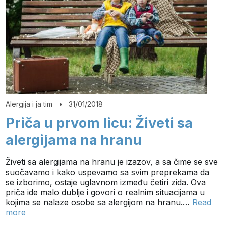
Alergija i ja tim
•
31/01/2018
Priča u prvom licu: Živeti sa
alergijama na hranu
Živeti sa alergijama na hranu je izazov, a sa čime se sve
suočavamo i kako uspevamo sa svim preprekama da
se izborimo, ostaje uglavnom između četiri zida. Ova
priča ide malo dublje i govori o realnim situacijama u
kojima se nalaze osobe sa alergijom na hranu.…
Read
more