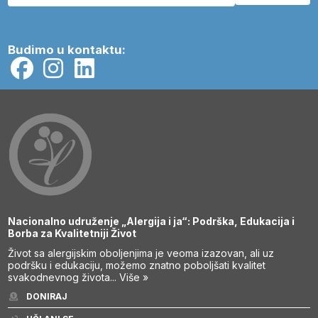
Budimo u kontaktu:
Nacionalno udruženje „Alergija i ja“: Podrška, Edukacija i
Borba za Kvalitetniji Život
Život sa alergijskim oboljenjima je veoma izazovan, ali uz
podršku i edukaciju, možemo znatno poboljšati kvalitet
svakodnevnog života...
Više »
DONIRAJ