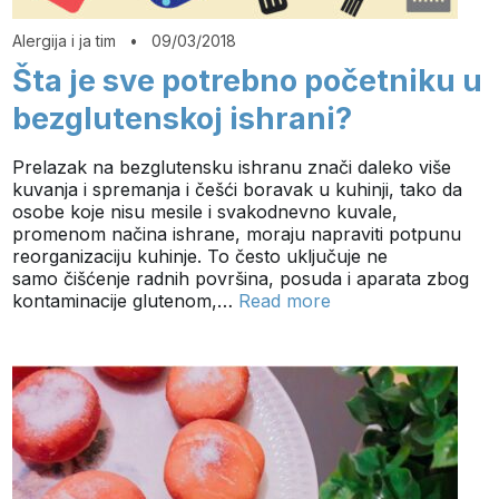
Alergija i ja tim
•
09/03/2018
Šta je sve potrebno početniku u
bezglutenskoj ishrani?
Prelazak na bezglutensku ishranu znači daleko više
kuvanja i spremanja i češći boravak u kuhinji, tako da
osobe koje nisu mesile i svakodnevno kuvale,
promenom načina ishrane, moraju napraviti potpunu
reorganizaciju kuhinje. To često uključuje ne
samo čišćenje radnih površina, posuda i aparata zbog
kontaminacije glutenom,…
Read more