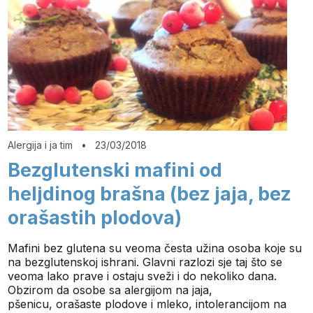
Alergija i ja tim
•
23/03/2018
Bezglutenski mafini od
heljdinog brašna (bez jaja, bez
orašastih plodova)
Mafini bez glutena su veoma česta užina osoba koje su
na bezglutenskoj ishrani. Glavni razlozi sje taj što se
veoma lako prave i ostaju sveži i do nekoliko dana.
Obzirom da osobe sa alergijom na jaja,
pšenicu, orašaste plodove i mleko, intolerancijom na