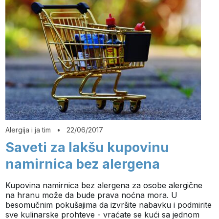
Alergija i ja tim
•
22/06/2017
Saveti za lakšu kupovinu
namirnica bez alergena
Kupovina namirnica bez alergena za osobe alergične
na hranu može da bude prava noćna mora. U
besomučnim pokušajima da izvršite nabavku i podmirite
sve kulinarske prohteve - vraćate se kući sa jednom