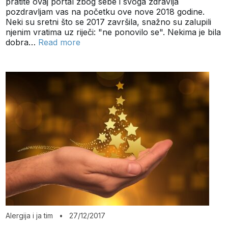
pratite ovaj portal zbog sebe i svoga zdravlja
pozdravljam vas na početku ove nove 2018 godine.
Neki su sretni što se 2017 završila, snažno su zalupili
njenim vratima uz riječi: "ne ponovilo se". Nekima je bila
dobra…
Read more
Alergija i ja tim
•
27/12/2017