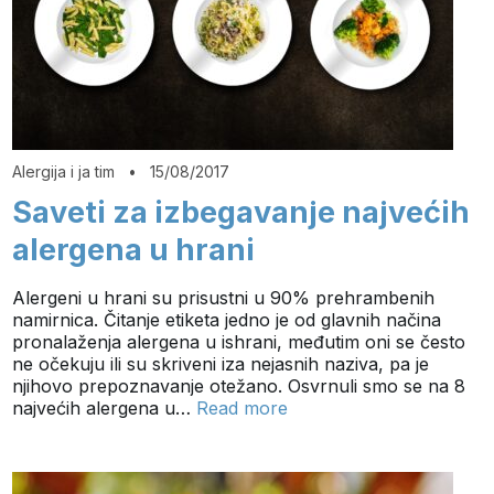
Alergija i ja tim
•
15/08/2017
Saveti za izbegavanje najvećih
alergena u hrani
Alergeni u hrani su prisustni u 90% prehrambenih
namirnica. Čitanje etiketa jedno je od glavnih načina
pronalaženja alergena u ishrani, međutim oni se često
ne očekuju ili su skriveni iza nejasnih naziva, pa je
njihovo prepoznavanje otežano. Osvrnuli smo se na 8
najvećih alergena u…
Read more